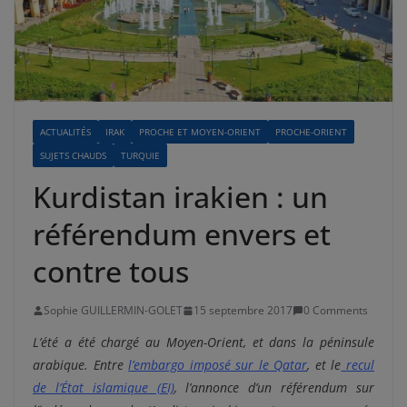
ACTUALITÉS
IRAK
PROCHE ET MOYEN-ORIENT
PROCHE-ORIENT
SUJETS CHAUDS
TURQUIE
Kurdistan irakien : un
référendum envers et
contre tous
Sophie GUILLERMIN-GOLET
15 septembre 2017
0 Comments
L’été a été chargé au Moyen-Orient, et dans la péninsule
arabique. Entre
l’embargo imposé sur le Qatar
, et le
recul
de l’État islamique (EI)
, l’annonce d’un référendum sur