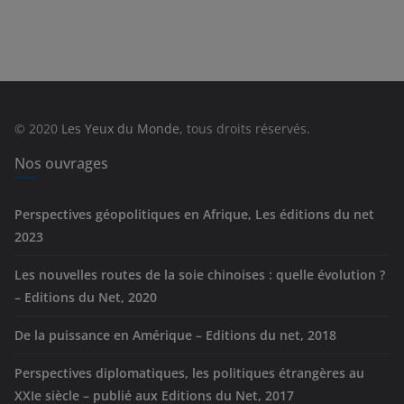
a
t
é
g
o
r
© 2020
Les Yeux du Monde
, tous droits réservés.
i
e
Nos ouvrages
s
Perspectives géopolitiques en Afrique, Les éditions du net
2023
Les nouvelles routes de la soie chinoises : quelle évolution ?
– Editions du Net, 2020
De la puissance en Amérique – Editions du net, 2018
Perspectives diplomatiques, les politiques étrangères au
XXIe siècle – publié aux Editions du Net, 2017