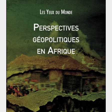
renvoi à une date ultérieure du vote. Selon lui, il serait
plus prudent d’opter pour un dialogue entre les deux
parties concernées. Il en est de même pour le Ministre
de l’Europe et des Affaires étrangères français, Jean-
Yves Le Drian. Il est vrai que même si l’EI a reculé en
Irak, il serait nécessaire de continuer à concentrer les
forces en présence sur cette menace. Si les tensions
entre Bagdad et les Kurdes débouchent sur un conflit
armé, l’EI pourrait en profiter pour regagner du terrain
dans la région.
La Turquie s’est également opposée à ce projet. Recep
Tayyip Erdogan a peur que ce référendum donne des
idées à la communauté kurde vivant dans son pays. De
plus, à ses yeux, une victoire du «
oui
» à
l’indépendance, encouragerait le
Parti des travailleurs
du Kurdistan (PKK)
à poursuivre sa campagne
terroriste. Les mêmes inquiétudes ont été exprimées