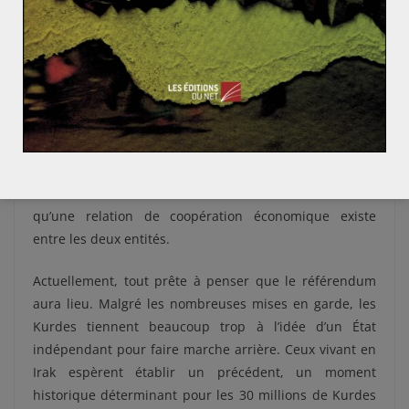
par l’Iran, où vit une importante communauté kurde.
On assiste là à une alliance de circonstance entre les
rivaux chiite et sunnite.
Le seul dirigeant à s’être exprimé en faveur de cette
initiative est Benyamin Netanyahou, le Premier ministre
israélien. Ce soutien est dans l’ordre des choses, étant
donné qu’Israël avait soutenu militairement
l’insurrection kurde en Irak dans les années 1960, et
qu’une relation de coopération économique existe
entre les deux entités.
Actuellement, tout prête à penser que le référendum
aura lieu. Malgré les nombreuses mises en garde, les
Kurdes tiennent beaucoup trop à l’idée d’un État
indépendant pour faire marche arrière. Ceux vivant en
Irak espèrent établir un précédent, un moment
historique déterminant pour les 30 millions de Kurdes