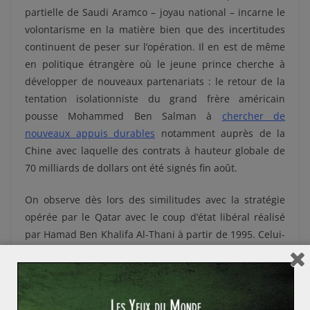
partielle de Saudi Aramco – joyau national – incarne le
volontarisme en la matière bien que des incertitudes
continuent de peser sur l’opération. Il en est de même
en politique étrangère où
le jeune prince cherche à
développer de nouveaux partenariats : le retour de la
tentation isolationniste du grand frère américain
pousse Mohammed Ben Salman à
chercher de
nouveaux appuis durables
notamment auprès de la
Chine avec laquelle des contrats à hauteur globale de
70 milliards de dollars ont été signés fin août.
On observe dès lors des similitudes avec la stratégie
opérée par le Qatar avec le coup d’état libéral réalisé
par Hamad Ben Khalifa Al-Thani à partir de 1995. Celui-
ci avait surpris en donnant l’autorisation aux femmes
de conduire et de voter aux élections. Il en va de même
sur le plan économique où l’Arabie saoudite tente 20
ans plus tard de se conformer aux conseils des