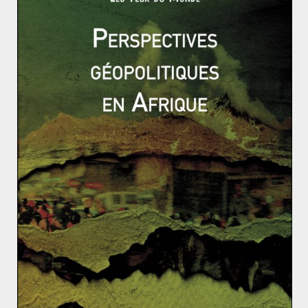
organisations internationales. Le rapport
Saudi Arabia :
tackling emerging economic challenges to sustain strong
growth
publié en mars 2015 par le FMI posait déjà les
jalons d’une véritable feuille de route que le projet
2030 reprend.
La reconnaissance du droit des femmes
s’affiche ici comme le corollaire immédiat de la
modernisation d’une économie mono-sectorielle où
l’État providence achète la paix sociale par
d’importantes subventions. Les femmes saoudiennes
ont ainsi pu pour la première fois participer à la fête
nationale du 23 septembre dans l’enceinte du stade
King Fahd. Pour autant, il serait déplacé d’analyser les
récents événements comme les prémisses d’une
révolution culturelle. La nouvelle élite – bien que
nourrissant une haine profonde envers l’Islam politique
– reste conservatrice.
Une modernité à