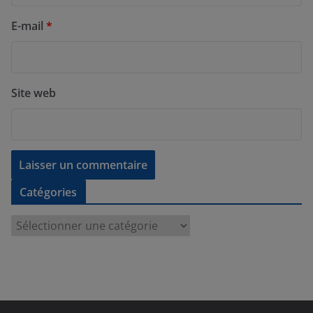
E-mail
*
Site web
Catégories
C
a
t
é
g
o