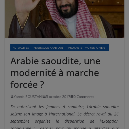
ACTUALITÉS
PÉNINSULE ARABIQUE
PROCHE ET MOYEN-ORIENT
Arabie saoudite, une
modernité à marche
forcée ?
Yannis BOUSTANI
5 octobre 2017
0 Comments
En autorisant les femmes à conduire, l’Arabie saoudite
soigne son image à l’international. Le décret royal du 26
septembre organise la disparition de l’exception
saoudienne ; dernier pays au monde à interdire aux