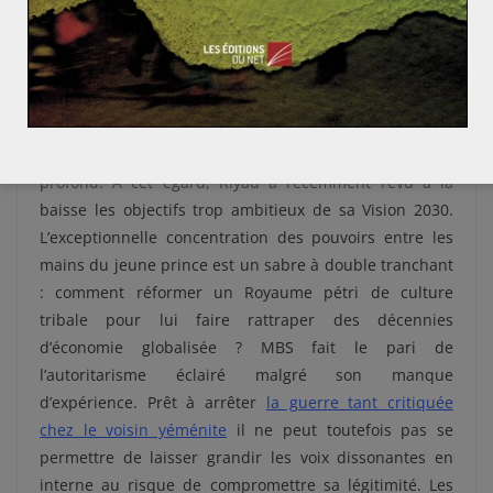
marche forcée ?
La modernisation saoudienne s’apparente bien plus à
une stratégie de communication doublée de réformes
économiques structurelles qu’à un
aggiornamento
profond. A cet égard, Riyad a récemment revu à la
baisse les objectifs trop ambitieux de sa Vision 2030.
L’exceptionnelle concentration des pouvoirs entre les
mains du jeune prince est un sabre à double tranchant
: comment réformer un Royaume pétri de culture
tribale pour lui faire rattraper des décennies
d’économie globalisée ? MBS fait le pari de
l’autoritarisme éclairé malgré son manque
d’expérience. Prêt à arrêter
la guerre tant critiquée
chez le voisin yéménite
il ne peut toutefois pas se
permettre de laisser grandir les voix dissonantes en
interne au risque de compromettre sa légitimité. Les