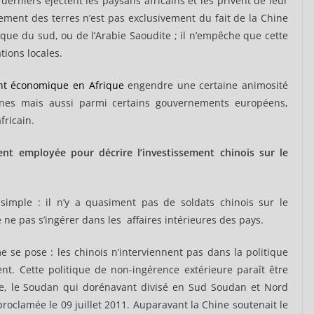
 derniers éjectent les paysans africains et les privent de leur
ement des terres n’est pas exclusivement du fait de la Chine
Afrique du sud, ou de l’Arabie Saoudite ; il n’empêche que cette
tions locales.
ent économique en Afrique
engendre une certaine animosité
aines mais aussi parmi certains gouvernements européens,
fricain.
nt employée pour décrire l’investissement chinois sur le
simple : il n’y a quasiment pas de soldats chinois sur le
e ne pas s’ingérer dans les
affaires intérieures des pays.
e se pose : les chinois n’interviennent pas dans la politique
ent. Cette politique de non-ingérence extérieure paraît être
ple, le Soudan qui dorénavant divisé en Sud Soudan et Nord
clamée le 09 juillet 2011. Auparavant la Chine soutenait le