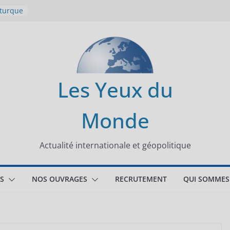
 turque
t
lit
s de la
Les Yeux du
seaux
Monde
tional
Actualité internationale et géopolitique
S
NOS OUVRAGES
RECRUTEMENT
QUI SOMMES