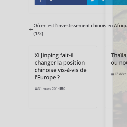
Où en est l’investissement chinois en Afriqu
(1/2)
Xi Jinping fait-il
Thaïla
changer la position
ou nou
chinoise vis-à-vis de
12 déc
l’Europe ?
31 mars 2014
0