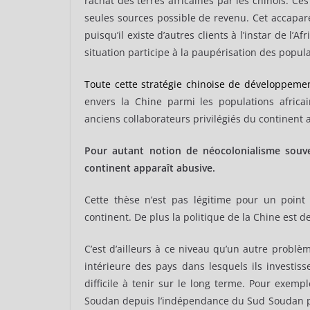
rachat des terres africaines par les chinois. Ces
seules sources possible de revenu. Cet accapar
puisqu’il existe d’autres clients à l’instar de l’
situation participe à la paupérisation des popula
Toute cette stratégie chinoise de développem
envers la Chine parmi les populations afric
anciens collaborateurs privilégiés du continent a
Pour autant notion de néocolonialisme souve
continent apparaît abusive.
Cette thèse n’est pas légitime pour un point 
continent. De plus la politique de la Chine est d
C’est d’ailleurs à ce niveau qu’un autre problèm
intérieure des pays dans lesquels ils investiss
difficile à tenir sur le long terme. Pour exem
Soudan depuis l’indépendance du Sud Soudan pro