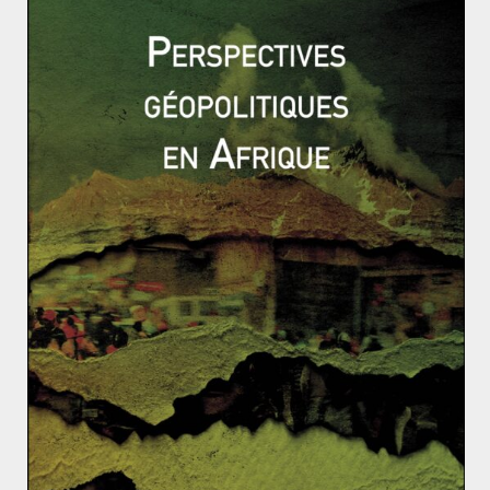
Fondation pour la recherche stratégique, Camille
Gr
and :
« la Russie apparait comme le vainqueur – au
moins temporaire – de la séquence qui s’est achevée avec le
cessez-le-feu».
Colombes, faucons et chouettes : 3 écoles de pensée
des relations internationales
Une semaine électorale en Afrique, entre rupture et
continuité
Fabien HERBERT