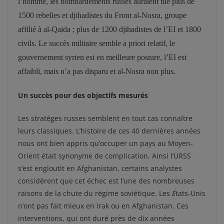
l’homme, les bombardements russes auraient tué plus de
1500 rebelles et djihadistes du Front al-Nosra, groupe
affilié à al-Qaida ; plus de 1200 djihadistes de l’EI et 1800
civils. Le succès militaire semble a priori relatif, le
gouvernement syrien est en meilleure posture, l’EI est
affaibli, mais n’a pas disparu et al-Nosra non plus.
Un succès pour des objectifs mesurés
Les stratèges russes semblent en tout cas connaître
leurs classiques. L’histoire de ces 40 dernières années
nous ont bien appris qu’occuper un pays au Moyen-
Orient était synonyme de complication. Ainsi l’URSS
s’est engloutit en Afghanistan, certains analystes
considèrent que cet échec est l’une des nombreuses
raisons de la chute du régime soviétique. Les
É
tats-Unis
n’ont pas fait mieux en Irak ou en Afghanistan. Ces
interventions, qui ont duré près de dix années