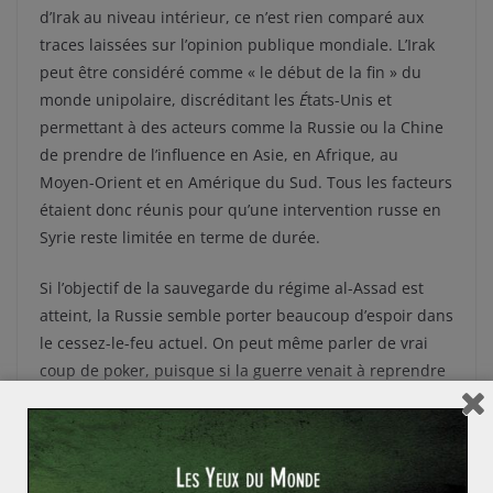
d’Irak au niveau intérieur, ce n’est rien comparé aux
traces laissées sur l’opinion publique mondiale. L’Irak
peut être considéré comme « le début de la fin » du
monde unipolaire, discréditant les
É
tats-Unis et
permettant à des acteurs comme la Russie ou la Chine
de prendre de l’influence en Asie, en Afrique, au
Moyen-Orient et en Amérique du Sud. Tous les facteurs
étaient donc réunis pour qu’une intervention russe en
Syrie reste limitée en terme de durée.
Si l’objectif de la sauvegarde du régime al-Assad est
atteint, la Russie semble porter beaucoup d’espoir dans
le cessez-le-feu actuel. On peut même parler de vrai
coup de poker, puisque si la guerre venait à reprendre
et sans le soutien russe, l’armée gouvernementale
risquerait de perdre les territoires acquis. Et Moscou
de voir six mois d’interventions annihilés. Nous
pouvons donc reprendre les paroles du directeur de la