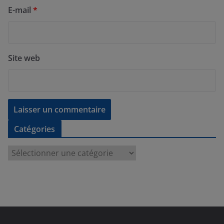
E-mail
*
Site web
Catégories
C
a
t
é
g
o