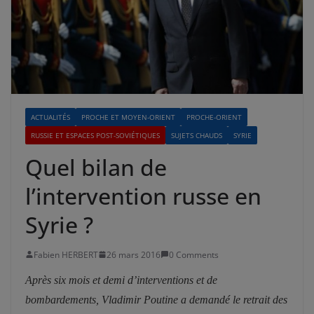
ACTUALITÉS
PROCHE ET MOYEN-ORIENT
PROCHE-ORIENT
RUSSIE ET ESPACES POST-SOVIÉTIQUES
SUJETS CHAUDS
SYRIE
Quel bilan de
l’intervention russe en
Syrie ?
Fabien HERBERT
26 mars 2016
0 Comments
Après six mois et demi d’interventions et de
bombardements, Vladimir Poutine a demandé le retrait des