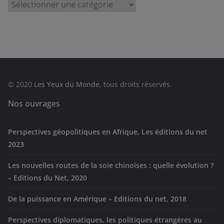
C
a
t
é
g
o
r
© 2020
Les Yeux du Monde
, tous droits réservés.
i
e
Nos ouvrages
s
Perspectives géopolitiques en Afrique, Les éditions du net
2023
Les nouvelles routes de la soie chinoises : quelle évolution ?
– Editions du Net, 2020
De la puissance en Amérique – Editions du net, 2018
Perspectives diplomatiques, les politiques étrangères au