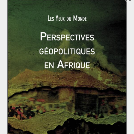
désormais en pleine expansion. À partir de mai 2014, la
Russie devrait livrer, pour une période de 30 ans, 38
milliards de m3 de gaz à la Chine. Cette capacité serait
portée à 60 milliards de m3 en 2018.
La quête chinoise de ressources peut être source de
tensions. Elles peuvent être diplomatiques comme
autour de l’accès aux immenses ressources d’Arctique,
ou militaires comme dans le cas des îles
Senkakou/Diaoyu. La province autonome chinoise du
Xinjiang apparaît également comme une zone de
tensions liées aux hydrocarbures. La province, à
tendance séparatiste, abrite 25% des réserves
chinoises de pétrole et 27% des réserves de gaz. De
plus, une des principales voies d’importation de gaz, le
gazoduc Asie centrale-Chine, traverse la région. Une
radicalisation du mouvement Ouighours pourrait
entrainer des attaques d’infrastructures énergétiques.