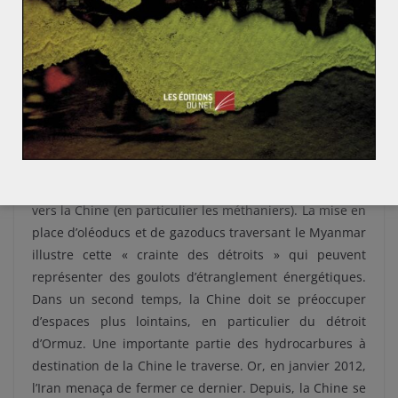
Un autre enjeu pour la Chine est le développement
d’une sphère d’influence maritime. Dans un premier
temps régionale, afin de peser sur les divers conflits
territoriaux l’empêchant de prospecter en
off shore
(avec le Japon et le Vietnam notamment). Mais
également afin de sécuriser des zones de transport
stratégiques comme le détroit de Malacca en proie à la
piraterie, et la mer de Chine méridionale qui voit
passer près de ¾ des importations d’hydrocarbures
vers la Chine (en particulier les méthaniers). La mise en
place d’oléoducs et de gazoducs traversant le Myanmar
illustre cette « crainte des détroits » qui peuvent
représenter des goulots d’étranglement énergétiques.
Dans un second temps, la Chine doit se préoccuper
d’espaces plus lointains, en particulier du détroit
d’Ormuz. Une importante partie des hydrocarbures à
destination de la Chine le traverse. Or, en janvier 2012,
l’Iran menaça de fermer ce dernier. Depuis, la Chine se