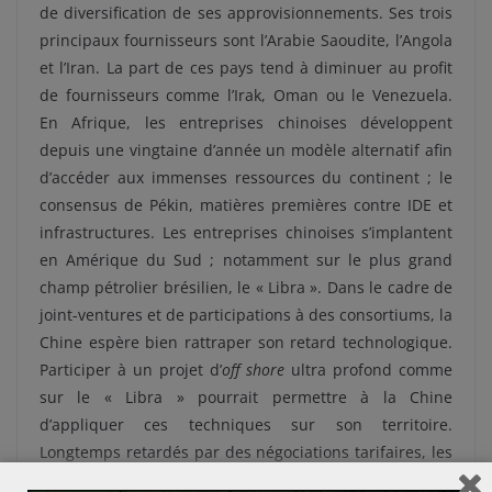
de diversification de ses approvisionnements. Ses trois
principaux fournisseurs sont l’Arabie Saoudite, l’Angola
et l’Iran. La part de ces pays tend à diminuer au profit
de fournisseurs comme l’Irak, Oman ou le Venezuela.
En Afrique, les entreprises chinoises développent
depuis une vingtaine d’année un modèle alternatif afin
d’accéder aux immenses ressources du continent ; le
consensus de Pékin, matières premières contre IDE et
infrastructures. Les entreprises chinoises s’implantent
en Amérique du Sud ; notamment sur le plus grand
champ pétrolier brésilien, le « Libra ». Dans le cadre de
joint-ventures et de participations à des consortiums, la
Chine espère bien rattraper son retard technologique.
Participer à un projet d’
off shore
ultra profond comme
sur le « Libra » pourrait permettre à la Chine
d’appliquer ces techniques sur son territoire.
Longtemps retardés par des négociations tarifaires, les
accords de fourniture de gaz sino-russes sont