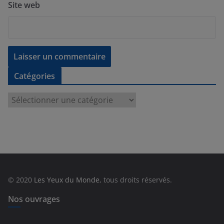
Site web
Catégories
C
a
t
é
g
o
r
© 2020
Les Yeux du Monde
, tous droits réservés.
i
e
Nos ouvrages
s