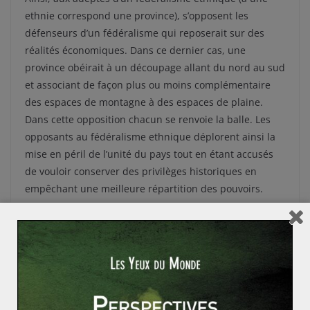
ethnie correspond une province), s’opposent les
défenseurs d’un fédéralisme qui reposerait sur des
réalités économiques. Dans ce dernier cas, une
province obéirait à un découpage allant du nord au sud
et associant de façon plus ou moins complémentaire
des espaces de montagne à des espaces de plaine.
Dans cette opposition chacun se renvoie la balle. Les
opposants au fédéralisme ethnique déplorent ainsi la
mise en péril de l’unité du pays tout en étant accusés
de vouloir conserver des privilèges historiques en
empêchant une meilleure répartition des pouvoirs.
Sans présager de l’évolution future, il semble difficile
d’envisager un fédéralisme ethnique viable tant le
Népal s’apparente à un mille-feuilles dans la
répartition de ses populations. Les Madeshi, les Tharu,
les Sherpa, les Gurung ne sont que quelques unes de
la cinquantaine de minorités ethniques que compte le