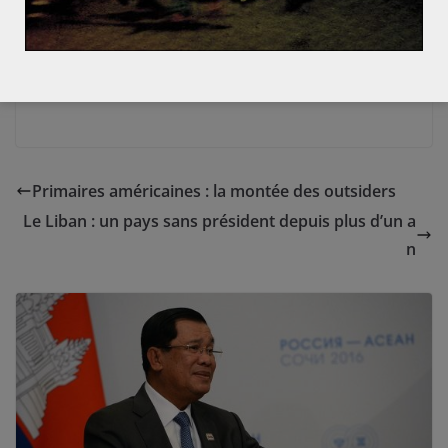
Si l’on ajoute au projet de Constitution le défi de la
reconstruction suite au séisme d’avril 2015, la classe
politique népalaise est bel et bien attendue au
tournant.
Primaires américaines : la montée des outsiders
Le Liban : un pays sans président depuis plus d’un a
n