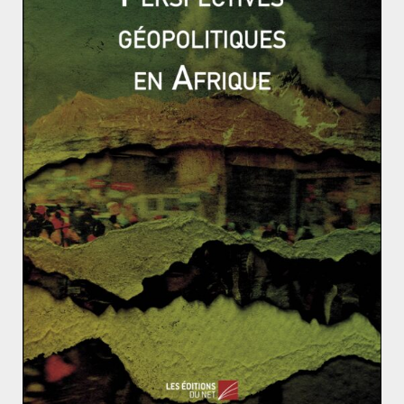
pays. Regroupant 81% de la population, l’hindouisme
est concurrencé par des minorités bouddhistes,
musulmanes et même chrétiennes. Si le népali fait
office de langue officielle, le hindi reste largement
privilégié dans les plaines tout comme plusieurs
langues minoritaires. Espérer atteindre un découpage
territorial obéissant à une répartition parfaitement
homogène des populations semble donc assez illusoire.
Pour ne prendre qu’un exemple, la région du Teraï, le
poumon économique du pays, est le théâtre de
l’affrontement, parfois violent, entre les Madeshi
historiquement venus d’Inde et les Tharu, ethnie la
plus ancienne et majoritaire dans la région, chacun
revendiquant la création de son État. S’engager dans la
voie d’un fédéralisme ethnique comporte donc le
risque de voir se mettre en place un engrenage
sécessionniste.