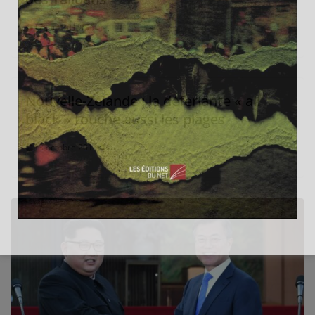
12 juin 2019
0
Nouvelle-Zélande : la déferlante « all
black » touche aussi les plages
13 octobre 2011
0