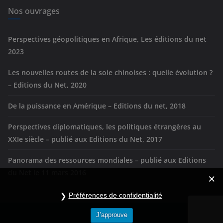
e
Nos ouvrages
s
Perspectives géopolitiques en Afrique, Les éditions du net
2023
Les nouvelles routes de la soie chinoises : quelle évolution ?
– Editions du Net, 2020
De la puissance en Amérique – Editions du net, 2018
Perspectives diplomatiques, les politiques étrangères au
XXIe siècle – publié aux Editions du Net, 2017
Panorama des ressources mondiales – publié aux Editions
du Net le 11 mars 2016
Préférences de confidentialité
J’approuve