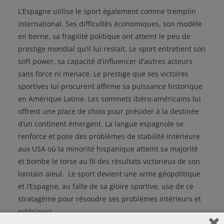
L’Espagne utilise le sport également comme tremplin
international. Ses difficultés économiques, son modèle
en berne, sa fragilité politique ont atteint le peu de
prestige mondial qu’il lui restait. Le sport entretient son
soft power, sa capacité d’influencer d’autres acteurs
sans force ni menace. Le prestige que ses victoires
sportives lui procurent affirme sa puissance historique
en Amérique Latine. Les sommets ibéro-américains lui
offrent une place de choix pour présider à la destinée
d’un continent émergent. La langue espagnole se
renforce et pose des problèmes de stabilité intérieure
aux USA où la minorité hispanique atteint sa majorité
et bombe le torse au fil des résultats victorieux de son
lointain aïeul. Le sport devient une arme géopolitique
et l’Espagne, au faîte de sa gloire sportive, use de ce
stratagème pour résoudre ses problèmes intérieurs et
extérieurs.