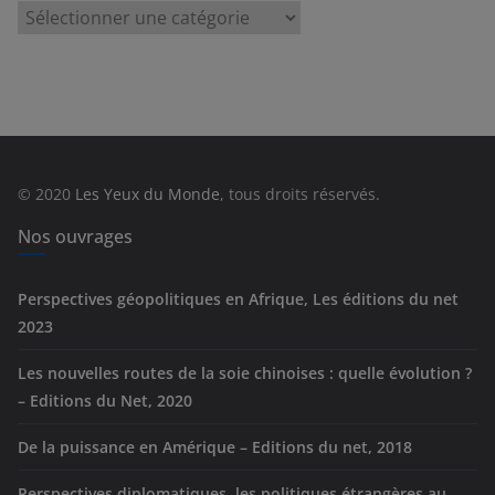
C
a
t
é
g
o
r
© 2020
Les Yeux du Monde
, tous droits réservés.
i
e
Nos ouvrages
s
Perspectives géopolitiques en Afrique, Les éditions du net
2023
Les nouvelles routes de la soie chinoises : quelle évolution ?
– Editions du Net, 2020
De la puissance en Amérique – Editions du net, 2018
Perspectives diplomatiques, les politiques étrangères au