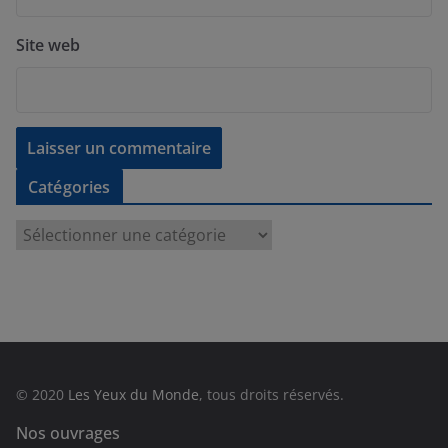
Site web
Catégories
C
a
t
é
g
o
r
© 2020
Les Yeux du Monde
, tous droits réservés.
i
e
Nos ouvrages