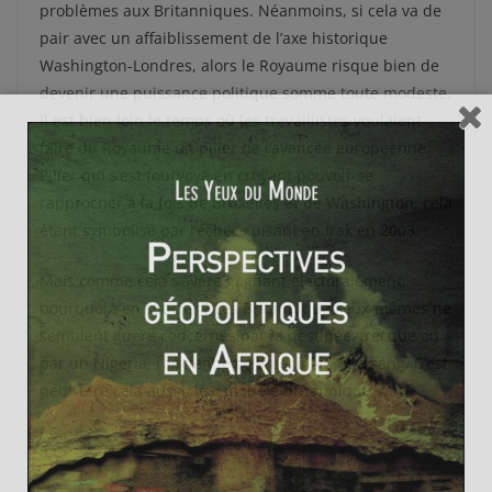
problèmes aux Britanniques. Néanmoins, si cela va de
pair avec un affaiblissement de l’axe historique
Washington-Londres, alors le Royaume risque bien de
devenir une puissance politique somme toute modeste.
Il est bien loin le temps où les travaillistes voulaient
faire du Royaume un pilier de l’avancée européenne.
Pilier qui s’est fourvoyé en croyant pouvoir se
rapprocher à la fois de Bruxelles et de Washington, cela
étant symbolisé par l’échec cuisant en Irak en 2003.
Mais comme cela s’avère gagnant électoralement,
pourquoi s’en soucier ? Les Britanniques eux-mêmes ne
semblent guère concernés par la destinée grecque ou
par un Nigeria, l’ancienne colonie, à feu et à sang. C’est
peut-être cela aussi, le « modèle britannique ».