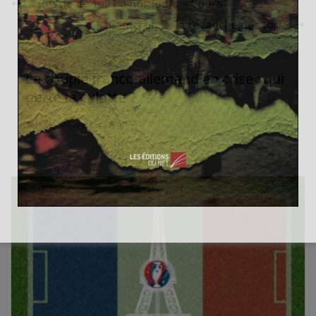
La Russie de 1991 à nos jours – Cours
Cameron 2 : la revanche des tories
Le couple franco-allemand en crise : qui
porte la culotte ?
12 décembre 2010
0