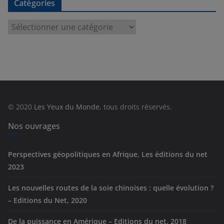
Catégories
C
a
t
é
g
o
r
© 2020
Les Yeux du Monde
, tous droits réservés.
i
e
Nos ouvrages
s
Perspectives géopolitiques en Afrique, Les éditions du net
2023
Les nouvelles routes de la soie chinoises : quelle évolution ?
– Editions du Net, 2020
De la puissance en Amérique – Editions du net, 2018