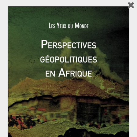
années 2000, à utiliser la notion extrêmement floue
« d’expropriation indirecte d’investissement » de la part
d’un État qui aurait une législation trop stricte pour
l’établissement acceptable d’un investissement.
C’est ainsi que l’Argentine s’est fait condamner par le
Centre International pour le Règlement de Différends
des Investissements (CIRDI), instance arbitrale
instaurée sous la houlette de la Banque Mondiale, à
verser une compensation de 380 millions d’euros à
Suez Environnement, dans le cadre du TBI entre la
France et l’Argentine prévoyant une clause arbitrale qui
donne la compétence du mécanisme ISDS au CIRDI.
Suez Environnement s’est senti lésé par la
renationalisation du service de l’eau de Buenos Aires
en 2006. Si bien que le CIRDI, comme d’autres instances
arbitrales internationales, se retrouvent sous le feu des
critiques du fait de leur fonctionnement opaque, de