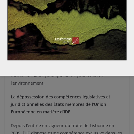
leurs décisions prenant uniquement en compte la base
légale d’un TBI ou d’un accord régional commercial
sans considérer les autres dimensions du droit
international, tel que le devoir de protection des droits
de l’Homme ou de l’environnement. De plus, ce
mécanisme remet en cause le système démocratique
des États, puisque le parlement se retrouve en proie
aux menaces de lourdes amendes payées par le
contribuable, s’il lui vient l’idée de faire passer des lois
trop restrictives en matière d’investissement pour des
raisons de santé publique ou de protection de
l’environnement.
La dépossession des compétences législatives et
juridictionnelles des États membres de l’Union
Européenne en matière d’IDE
Depuis l’entrée en vigueur du traité de Lisbonne en
2009, l’UE dispose d’une compétence exclusive dans les