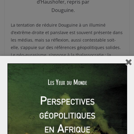
d’Haushofer, repris par
Douguine.
La tentation de réduire Douguine à un illuminé
d’extrême-droite et panslave est souvent présente dans
les médias, mais sa réflexion, aussi contestable soit-
elle, s’appuie sur des références géopolitiques solides.
Le néo-eurasisme, s’oppose à la thalassocratie : la
puissance maritime atlantiste, il veut permettre
l’émergence d’un monde multipolaire et par
conséquence défaire les
É
tats-Unis de leur statut de
dominant mondial. Douguine prend le contrepied de
Brzezinski, qui a pour sa part étudié, les moyens
permettant aux
É
tats-Unis de conserver ce leadership
mondial. Cette théorie née dans la fin des années 90
prend tout son sens aujourd’hui, tandis que la politique
de « containement » envers la Russie prônée par
Brzezinski n’a pas eu l’effet escompté. Reprenant en