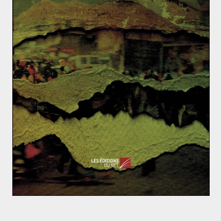
partie la théorie du choc des civilisations de Samuel
Huntington, il ré-actualise aussi un des grands
classiques de la géopolitique : l’idée d’un monde à
quatre pôles, développée par Karl Haushofer, avec d’un
coté un bloc américain, un bloc européen-africain, un
bloc eurasiatique et un bloc d’Asie du Sud-Est. En
revanche, selon Douguine aucun des quatre espaces
n’a vocation à en dominer un autre, ce qui diverge avec
la vision d’Haushofer pour qui la lutte entre les blocs
était au centre de son analyse.
Si le néo-eurasisme est aujourd’hui considéré comme
une idéologie nationaliste, c’est à cause de certaines
ressemblances, comme le rejet de la mondialisation ou
du libéralisme, mais son essence va pourtant à
l’encontre des principes nationalistes et souverainistes.
En effet le néo-eurasisme, comme le présente
Douguine, est une doctrine impérialiste, qui prône une