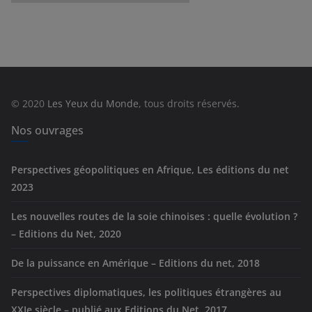
a
t
é
g
o
r
© 2020
Les Yeux du Monde
, tous droits réservés.
i
e
Nos ouvrages
s
Perspectives géopolitiques en Afrique, Les éditions du net
2023
Les nouvelles routes de la soie chinoises : quelle évolution ?
– Editions du Net, 2020
De la puissance en Amérique – Editions du net, 2018
Perspectives diplomatiques, les politiques étrangères au
XXIe siècle – publié aux Editions du Net, 2017