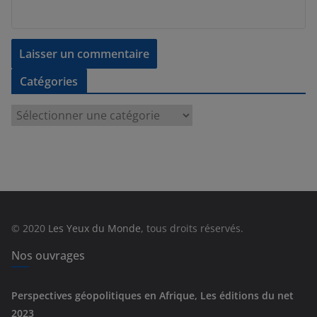
Catégories
C
a
t
é
g
o
r
© 2020
Les Yeux du Monde
, tous droits réservés.
i
e
Nos ouvrages
s
Perspectives géopolitiques en Afrique, Les éditions du net
2023