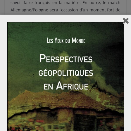
savoir-faire français en la matière. En outre, le match
Allemagne/Pologne sera l’occasion d’un moment fort de
diplomatie selon le format dit du « Triangle de
Weimar », un forum trilatéral de dialogue et d’échanges
entre l’Allemagne, la France et la Pologne. Quant au
match d’ouverture France/Roumanie, il permettra à la
France de recevoir le Premier ministre roumain afin de
renforcer le partenariat stratégique franco-roumain
signé en 2008 et renouvelé en 2013.
Enfin, l’Euro 2016 constitue une véritable vitrine de la
filière française du sport et favorise l’exportation du
savoir-faire français (construction des stades, savoir-
faire organisationnel). Sans oublier que l’Euro 2016
ressemble fort à un galop d’essai en vue de la
candidature de Paris pour les Jeux Olympiques de
2024.