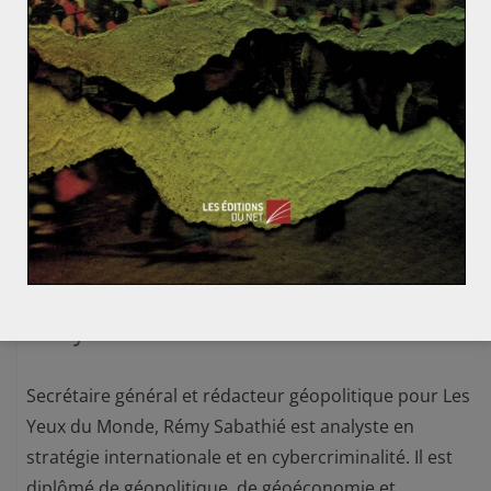
Violation de l’Etat de droit : que risque véritablement
la Pologne ?
La reconnaissance du génocide arménien trouble les
relations turco-allemandes
Rémy SABATHIE
Secrétaire général et rédacteur géopolitique pour Les
Yeux du Monde, Rémy Sabathié est analyste en
stratégie internationale et en cybercriminalité. Il est
diplômé de géopolitique, de géoéconomie et