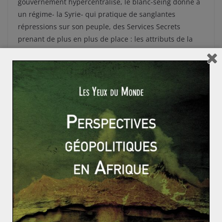
gouvernement hypercentralisé, le blanc-seing donné à
un régime- la Syrie- qui pratique de sanglantes
répressions sur son peuple, des Services Secrets
prenant de plus en plus de place : les attributs de la
Russie d’aujourd’hui sont de plus en plus éloignés de
l’idée que l’on peut se faire d’une démocratie. Mais tant
que la Russie (et sa population) y trouve son compte…
Élections législatives égyptiennes : la péripétie islami
ste se poursuit
L’Europe du congrès de Vienne et la Sainte Alliance
(1815 – 1830)