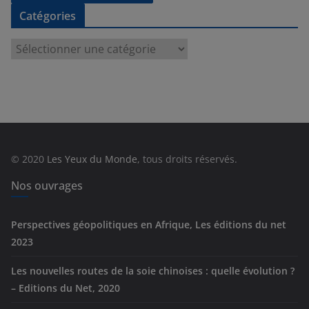
Catégories
C
a
t
é
g
o
r
© 2020
Les Yeux du Monde
, tous droits réservés.
i
e
Nos ouvrages
s
Perspectives géopolitiques en Afrique, Les éditions du net
2023
Les nouvelles routes de la soie chinoises : quelle évolution ?
– Editions du Net, 2020