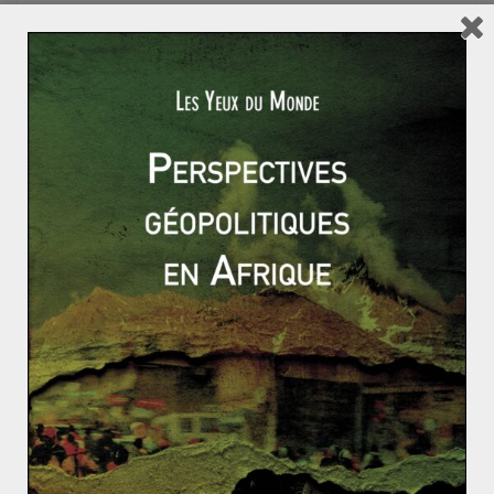
et le FMI, représentants farouches de jeu du libre-
échange, s’opposent ouvertement au droit à
l’alimentation défini dès 1948 par l’ONU, et ont
notamment fustigé la gratuité de l’aide alimentaire,
estimant qu’elle pervertirait le marché.
L’ensemble de ces données renforce les soupçons
d’une mise en pratique de la théorie de Malthus
publiée au XIXème siècle, selon laquelle la population
augmentant de façon exponentielle par rapport aux
ressources disponibles, seule la loi de la nature doit
réguler la répartition de ces ressources. Oui, mais il y-
a-t-il un espoir ? Peut-être devrions-nous davantage
privilégier l’application de la théorie confucéenne selon
laquelle pour soulager une personne de la faim,
« mieux vaut lui apprendre à pêcher que de lui donner un
poisson. »