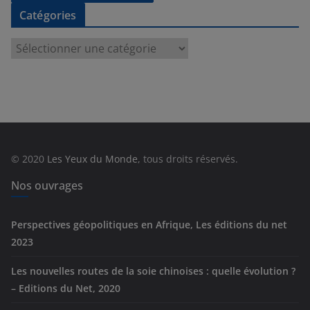
Catégories
C
a
t
é
g
o
r
© 2020
Les Yeux du Monde
, tous droits réservés.
i
e
Nos ouvrages
s
Perspectives géopolitiques en Afrique, Les éditions du net
2023
Les nouvelles routes de la soie chinoises : quelle évolution ?
– Editions du Net, 2020