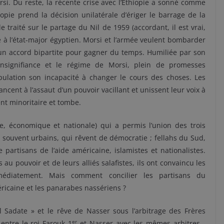
rsi. Du reste, la récente crise avec l’Ethiopie a sonné comme
opie prend la décision unilatérale d’ériger le barrage de la
 traité sur le partage du Nil de 1959 (accordant, il est vrai,
le à l’état-major égyptien. Morsi et l’armée veulent bombarder
t un accord bipartite pour gagner du temps. Humiliée par son
’insignifiance et le régime de Morsi, plein de promesses
ulation son incapacité à changer le cours des choses. Les
cent à l’assaut d’un pouvoir vacillant et unissent leur voix à
ent minoritaire et tombe.
que, économique et nationale) qui a permis l’union des trois
s, souvent urbains, qui rêvent de démocratie ; fellahs du Sud,
 partisans de l’aide américaine, islamistes et nationalistes.
u pouvoir et de leurs alliés salafistes, ils ont convaincu les
mmédiatement. Mais comment concilier les partisans du
éricaine et les panarabes nassériens ?
el Sadate » et le rêve de Nasser sous l’arbitrage des Frères
er
ntre le roi Farouk 1
et Nasser avec les mêmes arbitres…