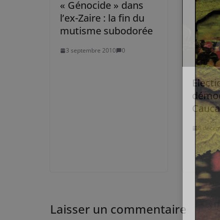
« Génocide » dans
l’ex-Zaire : la fin du
mutisme subodorée
3 septembre 2010
0
Electi
démoc
Cauca
8 déce
Laisser un commentaire