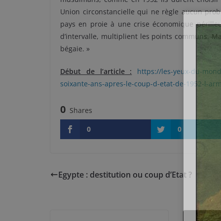
Union circonstancielle qui ne règle aucun prob
pays en proie à une crise économique périlleu
d’intervalle, multiplient les points communs. Mai
bégaie. »
Début de l’article :
https://les-yeux-du-mond
soixante-ans-apres-le-coup-d-etat-de-1952-l-ar
0
Shares
0
0
Egypte : destitution ou coup d’Etat ?