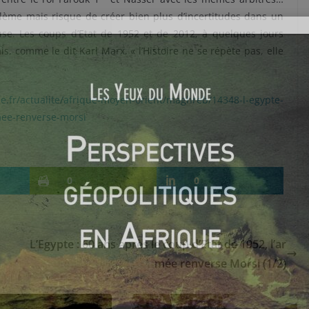
lème mais risque de créer bien plus d’incertitudes dans un
se. Les coups d’Etat de 1952 et de 2012, à quelques jours
s, comme le dit Karl Marx, « l’Histoire ne se répète pas, elle
e.fr/actualite/afrique-moyen-orient/maghreb/14348-l-egypte-
mee-renverse-morsi
0
0
L’Egypte : 60 ans après le coup d’Etat de 1952, l’ar
mée renverse Morsi (1/2)