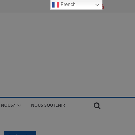
French
 NOUS?
NOUS SOUTENIR