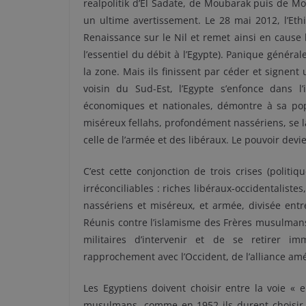
realpolitik d’El Sadate, de Moubarak puis de Mo
un ultime avertissement. Le 28 mai 2012, l’Ethi
Renaissance sur le Nil et remet ainsi en cause le
l’essentiel du débit à l’Egypte). Panique généra
la zone. Mais ils finissent par céder et signen
voisin du Sud-Est, l’Egypte s’enfonce dans l
économiques et nationales, démontre à sa pop
miséreux fellahs, profondément nassériens, se lan
celle de l’armée et des libéraux. Le pouvoir devi
C’est cette conjonction de trois crises (politi
irréconciliables : riches libéraux-occidentaliste
nassériens et miséreux, et armée, divisée entre
Réunis contre l’islamisme des Frères musulmans a
militaires d’intervenir et de se retirer i
rapprochement avec l’Occident, de l’alliance am
Les Egyptiens doivent choisir entre la voie « 
musulmans, comme en 1952 ils durent choisir e