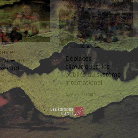
ons et
Déplacés
ratie au
climatiques: les
se-Sud
oubliés du système
mbre 2018
0
international
26 juin 2020
0