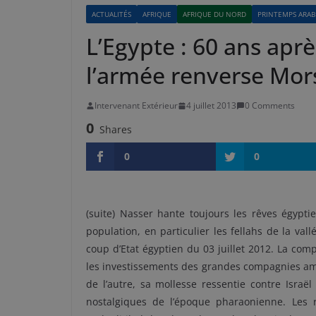
ACTUALITÉS
AFRIQUE
AFRIQUE DU NORD
PRINTEMPS ARAB
L’Egypte : 60 ans aprè
l’armée renverse Mors
Intervenant Extérieur
4 juillet 2013
0 Comments
0
Shares
0
0
(suite) Nasser hante toujours les rêves égypti
population, en particulier les fellahs de la va
coup d’Etat égyptien du 03 juillet 2012. La com
les investissements des grandes compagnies amér
de l’autre, sa mollesse ressentie contre Israë
nostalgiques de l’époque pharaonienne. Les rê