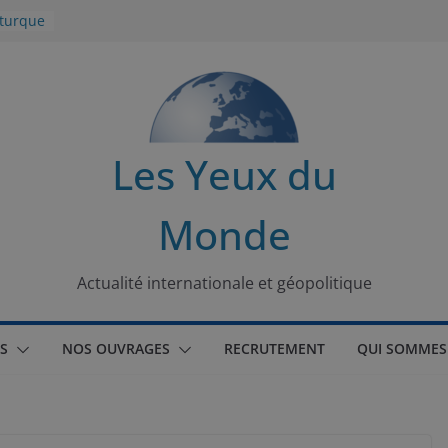
 turque
t
lit
s de la
Les Yeux du
seaux
Monde
tional
Actualité internationale et géopolitique
S
NOS OUVRAGES
RECRUTEMENT
QUI SOMMES