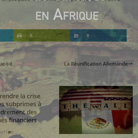
0
0
-t-il
La Réunification Allemande
endre la crise
des subprimes à
ondrement des
és financiers
2011
0