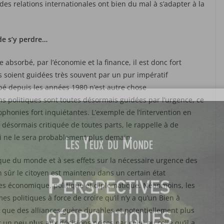
 des relations internationales ont bien du mal à s’adapter à la
 de s’y perdre…
absorbé, par l’économie et la finance, il est donc fort
 soient guidées très souvent par un pur impératif
ppé depuis les années 1980 n’est autre chose
ons politiques sont toutes désormais guidées par l’urgence, ce
phonies fort inquiétantes. L’exemple de l’intervention en
désormais critiquée de toutes parts, le rappelle à de
ui ne le sera probablement plus demain.
ique du monde et à ses effets sur la nécessaire urgence des
 sûr le citoyen est maintenu dans un certain état
des économique, politique et diplomatique. Néanmoins, les
olitiques à force de croire qu’il n’y a qu’un Bien à
 que des alliances guère durables et potentiellement plus
 un peu plus aux décisions prises par celui ou celle qu’il a