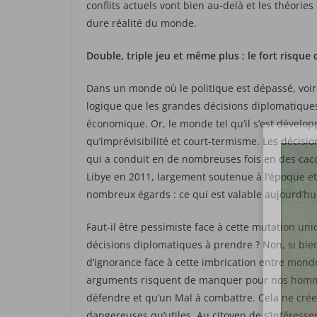
conflits actuels vont bien au-delà et les théories
dure réalité du monde.
Double, triple jeu et même plus : le fort risque
Dans un monde où le politique est dépassé, voire 
logique que les grandes décisions diplomatiques
économique. Or, le monde tel qu’il s’est dévelo
qu’imprévisibilité et court-termisme. Les décisi
qui a conduit en de nombreuses fois en des caco
Libye en 2011, largement soutenue à l’époque et 
nombreux égards : ce qui est valable aujourd’h
Faut-il être pessimiste face à cette mutation un
décisions diplomatiques à prendre ? Non, si bien
d’ignorance face à cette imbrication entre mon
arguments risquent de manquer pour nos hommes p
défendre et qu’un Mal à combattre. Cela ne crée
dangereuses qu’utiles. Au citoyen de s’intéresser