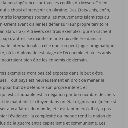
e la non-ingérence sur tous les conflits du Moyen-Orient
qui a choisi d’intervenir en Ukraine. Des Etats-Unis, enfin,
nt très longtemps soutenu les mouvements islamistes au
-Orient avant d’aller les défier sur leur propre territoire
anistan, Irak). A travers ces trois exemples, qui en cachent
oup d’autres, se manifeste une nouvelle ère dans la
matie internationale : celle que l’on peut juger pragmatique,
ste, où la diplomatie est otage de l’économie et où les amis
r pourraient bien être les ennemis de demain.
rois exemples n’ont pas été exposés dans le but d’être
qués. Tout pays est heureusement en droit de mener la
 a pour but de défendre son propre intérêt, et
 qui est critiquable est la négation par bon nombre de chefs
 but de maintenir le citoyen dans un état d’ignorance (même si
er aux affaires du monde, et c’est tant mieux), il n’y a pas
e nier l’évidence : la complexité du monde rend la notion de
 plus de la guerre entre capitalisme et communisme. Les