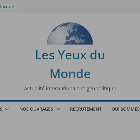
 turque
t
lit
s de la
Les Yeux du
seaux
Monde
tional
Actualité internationale et géopolitique
S
NOS OUVRAGES
RECRUTEMENT
QUI SOMMES