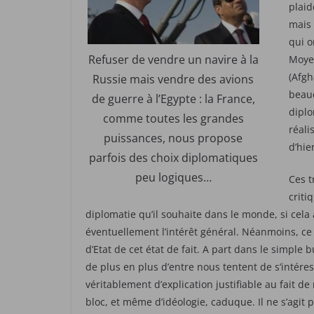
plaid
mais 
qui o
Refuser de vendre un navire à la
Moyen
(Afgh
Russie mais vendre des avions
beauc
de guerre à l’Egypte : la France,
diplo
comme toutes les grandes
réali
puissances, nous propose
d’hie
parfois des choix diplomatiques
peu logiques…
Ces t
criti
diplomatie qu’il souhaite dans le monde, si cela
éventuellement l’intérêt général. Néanmoins, ce
d’Etat de cet état de fait. A part dans le simple
de plus en plus d’entre nous tentent de s’intéress
véritablement d’explication justifiable au fait d
bloc, et même d’idéologie, caduque. Il ne s’agit