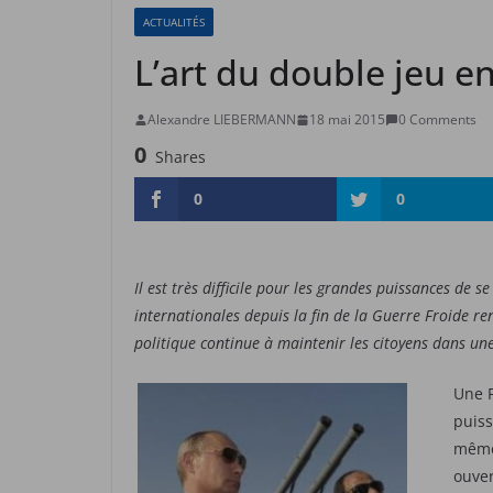
ACTUALITÉS
L’art du double jeu e
Alexandre LIEBERMANN
18 mai 2015
0 Comments
0
Shares
0
0
Il est très difficile pour les grandes puissances de 
internationales depuis la fin de la Guerre Froide re
politique continue à maintenir les citoyens dans u
Une F
puiss
même 
ouver