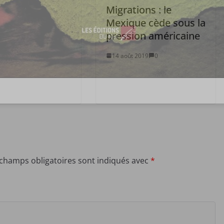
Migrations : le
Mexique cède sous la
pression américaine
14 août 2019
0
 champs obligatoires sont indiqués avec
*