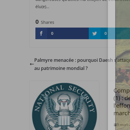
élu(e)…
0
Shares
0
0
Palmyre menacée : pourquoi Daesh s’attaque
au patrimoine mondial ?
Compr
(1) : 
l’eff
march
9 mars 