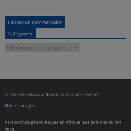
Catégories
C
a
t
é
g
o
r
© 2020
Les Yeux du Monde
, tous droits réservés.
i
e
Nos ouvrages
s
Perspectives géopolitiques en Afrique, Les éditions du net
2023