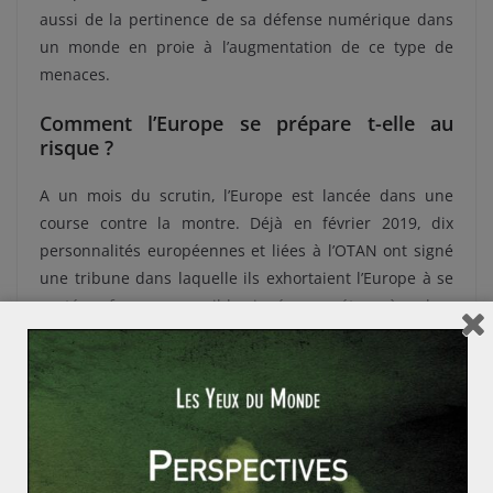
aussi de la pertinence de sa défense numérique dans
un monde en proie à l’augmentation de ce type de
menaces.
Comment l’Europe se prépare t-elle au
risque ?
A un mois du scrutin, l’Europe est lancée dans une
course contre la montre. Déjà en février 2019, dix
personnalités européennes et liées à l’OTAN ont signé
une tribune dans laquelle ils exhortaient l’Europe à se
protéger face aux possibles ingérences étrangères lors
de ce scrutin à haut risque. Début avril, l’ENISA (Agence
européenne pour la sécurité des réseaux et des
informations) a organisé un exercice européen pour se
préparer à la gestion d’une crise cyber lors des
élections européennes et tester la résilience et la
coopération européenne en matière de cybersécurité.