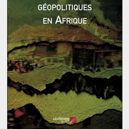
Des dispositifs particuliers ont été mis en place et seule
l’Estonie devrait proposer à ses citoyens de voter de
manière électronique. D’autres pays ont en effet
renoncé à cette possibilité pour cause de failles de
sécurité, comme l’Irlande. Les réseaux sociaux quant à
eux sont mobilisés. Facebook a mis en place un
« dispositif anti ingérences », craignant de revivre les
scandales qui ont emmaillé sa réputation auparavant
lors d’autres élections. Ce dispositif passe par une
totale transparence des financements des publicités
sur le réseau social.
Ainsi, dans un climat européen incertain, des cyber-
attaques ciblées pourraient venir fortement perturber
le scrutin et ses résultats.
Sources :
(1)
https://www.diplomatie.gouv.fr/fr/politique-