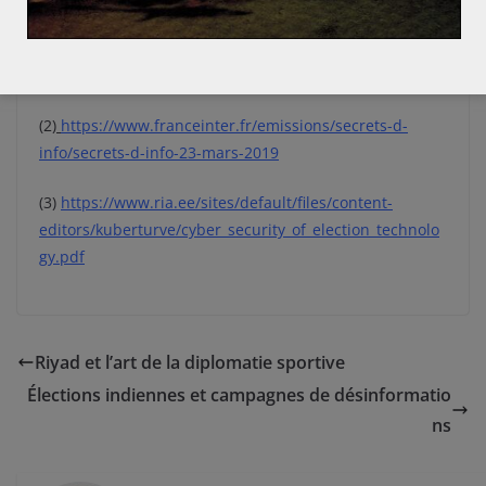
etrangere-de-la-france/manipulations-de-l-
information/rapport-conjoint-caps-irsem-les-
manipulations-de-l-information-un-defi-pour-nos/
(2)
https://www.franceinter.fr/emissions/secrets-d-
info/secrets-d-info-23-mars-2019
(3)
https://www.ria.ee/sites/default/files/content-
editors/kuberturve/cyber_security_of_election_technolo
gy.pdf
Riyad et l’art de la diplomatie sportive
Élections indiennes et campagnes de désinformatio
ns