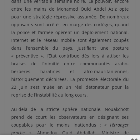
dans une véritable semaine noire. Le pouvoir, encore
entre les mains de Mohamed Ould Abdel Aziz opte
pour une stratégie répressive assumée. De nombreux
opposants sont arrêtés en marge des cortèges, quand
la police et l’armée opèrent un déploiement national.
Internet et le réseau mobile sont également coupés
dans l’ensemble du pays. Justifiant une posture
« préventive », l’État contribue dès lors à attiser les
braises de l’inimitié entre communautés arabo-
berbères haratines et afro-mauritaniennes,
historiquement déchirées. La promesse électorale du
22 juin s’est muée en un réel détonateur pour la
reprise de l’instabilité au long cours.
Au-delà de la stricte sphère nationale, Nouakchott
prend de court les observateurs en désignant ses
coupables pour le moins inattendus : «
l’étranger
proche
». Ahmedou Ould Abdallah, Ministre de