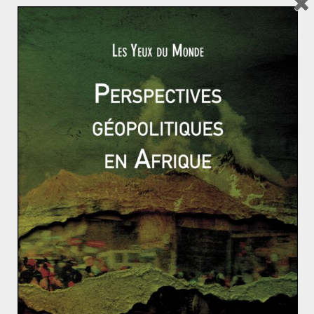
l’intérieur évoque «
une main étrangère venue des pays
voisins
». Cette position se voit renforcée par la
convocation de trois représentants par le Ministre des
affaires étrangères. Ismael Ould Cheikh Ahmed reçoit
en ce sens les ambassadeurs gambien, malien et
sénégalais à des fins de « justification » sur la présence
d’étrangers présumée dans les manifestations. Malgré
cet imbroglio généralisé, la Céni déclare bel et bien
Mohamed Ould Ghazouani vainqueur de l’élection
er
présidentielle avec 52,01% des voix le 1
juillet 2019.
Ou quand la promesse d’un changement devient celle
d’une situation sclérosée.