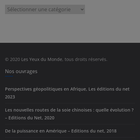
C
a
t
é
g
o
r
© 2020
Les Yeux du Monde
, tous droits réservés.
i
e
Nos ouvrages
s
Perspectives géopolitiques en Afrique, Les éditions du net
2023
Les nouvelles routes de la soie chinoises : quelle évolution ?
– Editions du Net, 2020
De la puissance en Amérique – Editions du net, 2018