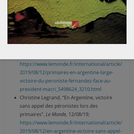
enjeux-internationaux/le-fmi-a-t-il-change
Wikipedia : Raul Alfonsin ;
https://fr.wikipedia.org/wiki/Ra%C3%BAl_Alfon
s%C3%ADn#Pr%C3%A9sidence
Le Monde avec AFP, “Primaires en Argentine,
large victoire du péroniste Fernandez face au
Président Macri”,
Le Monde,
12/08/19;
https://www.lemonde.fr/international/article/
2019/08/12/primaires-en-argentine-large-
victoire-du-peroniste-fernandez-face-au-
president-macri_5498624_3210.html
Christine Legrand, “En Argentine, victoire
sans appel des péronistes lors des
primaires”
,
Le Monde,
12/08/19;
https://www.lemonde.fr/international/article/
2019/08/12/en-argentine-victoire-sans-appel-