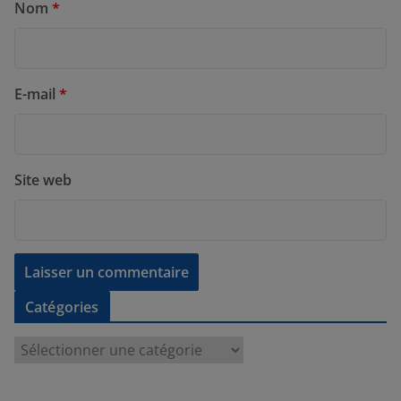
Nom
*
E-mail
*
Site web
Catégories
C
a
t