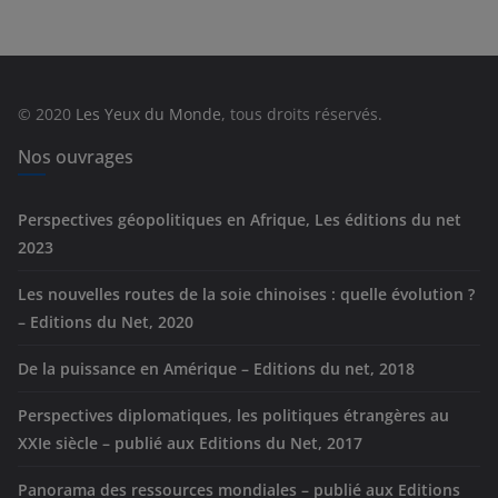
é
g
o
r
© 2020
Les Yeux du Monde
, tous droits réservés.
i
e
Nos ouvrages
s
Perspectives géopolitiques en Afrique, Les éditions du net
2023
Les nouvelles routes de la soie chinoises : quelle évolution ?
– Editions du Net, 2020
De la puissance en Amérique – Editions du net, 2018
Perspectives diplomatiques, les politiques étrangères au
XXIe siècle – publié aux Editions du Net, 2017
Panorama des ressources mondiales – publié aux Editions