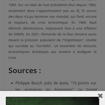
1983. Sur un total de huit présidents élus depuis 1983,
seulement deux n’appartenaient pas au PJ. Et aucun
des deux n’a pu terminer son mandat, sur fond, encore
et toujours, de crise économique. En 1989, Raúl
Alfonsín démissionne, impuissant face à une inflation
de 3000%. En 2001, Fernando de la R
úa renonce aussi
devant la pression populaire de l’
”Argentinazo”
, révolte
qui succède au “
Corralito
”, un ensemble de mesures
économiques drastiques qui visaient à endiguer la
crise.
Sources :
Philippe Bosch, Julia de Ipola, “10 points sur
les primaires en Argentine”,
Le Grand
Continent
, 12/08/19.
;
https://legrandcontinent.eu/fr/2019/08/12/1