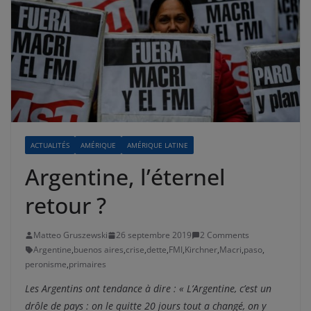
ACTUALITÉS
AMÉRIQUE
AMÉRIQUE LATINE
Argentine, l’éternel
retour ?
Matteo Gruszewski
26 septembre 2019
2 Comments
Argentine
,
buenos aires
,
crise
,
dette
,
FMI
,
Kirchner
,
Macri
,
paso
,
peronisme
,
primaires
Les Argentins ont tendance à dire : « L’Argentine, c’est un
drôle de pays : on le quitte 20 jours tout a changé, on y