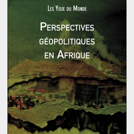
0-points-sur-les-primaires-en-argentine/
Anthony Bellanger, “La crise argentine, le
retour …”,
Les histoires du monde –
France
Inter,
04/09/19 ;
https://www.franceinter.fr/emissions/les-
histoires-du-monde/les-histoires-du-monde-
04-septembre-2019?
xtmc=argentine&xtnp=1&xtcr=4
Anthony Bellanger, “En Argentine, le
Péronisme est de retour”,
Géopolitique –
France Inter,
13/08/19
;
https://www.franceinter.fr/emissions/geopol
itique/geopolitique-13-aout-2019
Julie Gacon, “Le FMI a-t-il changé ?”,
Les enjeux
internationaux – France Culture,
16/09/19
;
https://www.franceculture.fr/emissions/les-