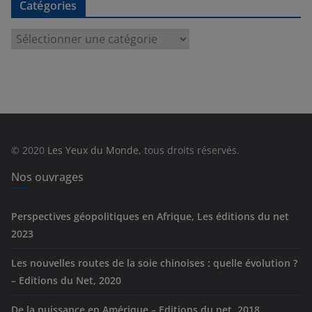
Catégories
C
a
t
é
g
o
r
© 2020
Les Yeux du Monde
, tous droits réservés.
i
e
Nos ouvrages
s
Perspectives géopolitiques en Afrique, Les éditions du net
2023
Les nouvelles routes de la soie chinoises : quelle évolution ?
– Editions du Net, 2020
De la puissance en Amérique – Editions du net, 2018