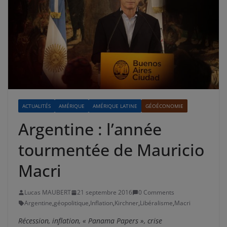
ACTUALITÉS
AMÉRIQUE
AMÉRIQUE LATINE
GÉOÉCONOMIE
Argentine : l’année
tourmentée de Mauricio
Macri
Lucas MAUBERT
21 septembre 2016
0 Comments
Argentine
,
géopolitique
,
Inflation
,
Kirchner
,
Libéralisme
,
Macri
Récession, inflation, « Panama Papers », crise