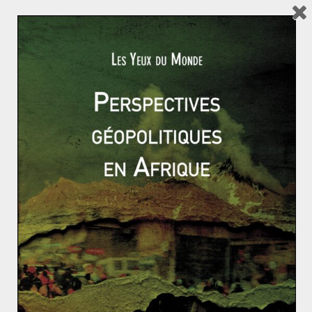
économique et sociale majeure comme celle qu’a connu
le pays en 2001 ? Les effets de la politique libérale de
Mauricio Macri font en tout cas monter un
mécontentement dans la population : les
investissements tardent à arriver, le chômage
augmente sensiblement, des subventions d’État sont
coupées et le pouvoir d’achat des argentins s’effondre
sous le poids de l’inflation. Le président argentin a déjà
face à lui une opposition forte, portée notamment par
Cristina Kirchner, qui pourrait lui porter un coup rude
lors des élections législatives en 2017. Il pourrait
également payer le fait d’avoir été nommé dans l’affaire
des
Panama Papers
, bien qu’il affirme son innocence
dans cette affaire. L’année 2017 sera donc celle de tous
les dangers en Argentine, dans la mesure où les
risques pris par Mauricio Macri pourraient se retourner
contre lui.