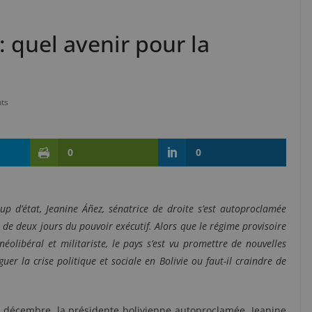
: quel avenir pour la
ts
0
0
up d’état, Jeanine
Áñez, sénatrice de droite s’est autoproclamée
de deux jours du pouvoir exécutif. Alors que le régime provisoire
olibéral et militariste, le pays s’est vu promettre de nouvelles
guer la crise politique et sociale en Bolivie ou faut-il craindre de
 décembre, la présidente bolivienne autoproclamée, Jeanine