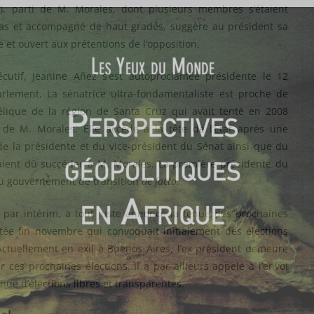
o
), parti de M. Morales, dont plusieurs membres s’étaient
as et accompagné de haut gradés, suggère au président sa
e et ouvert aux prétentions de l’opposition.
cutif, Jeanine Añez s’est autoproclamée présidente le 12
lement. La sénatrice ultra-fondamentaliste est proche de
lique de la région de Santa Cruz qui avait tenté en 2008
 de M. Morales. Elle accède à la tête de l’Etat après une
de la présidente et du vice-président du Sénat ainsi que du
ient dû succéder à M. Morales. La première présidente du
 du gouvernement de transition
de facto.
par intérim, a tout juste annoncé la tenue des prochaines
tée fin novembre qui convoquait initialement des élections
. Actuellement en exil à Buenos Aires, l’ex président demeure
 ces prochaines élections. Il a par ailleurs appelé à l’envoi
enue d’élections libres et transparentes.