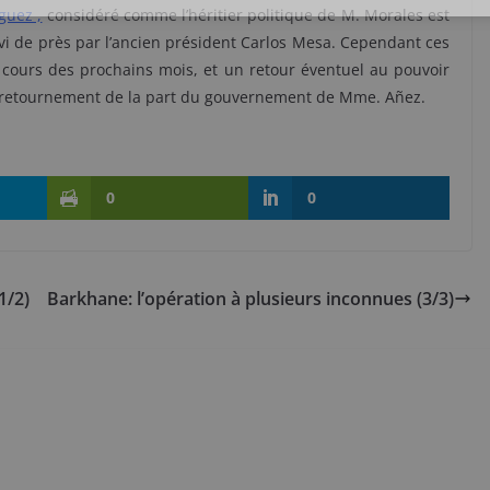
guez ,
considéré comme l’héritier politique de M. Morales est
ivi de près par l’ancien président Carlos Mesa. Cependant ces
cours des prochains mois, et un retour éventuel au pouvoir
n retournement de la part du gouvernement de Mme. Añez.
0
0
1/2)
Barkhane: l’opération à plusieurs inconnues (3/3)