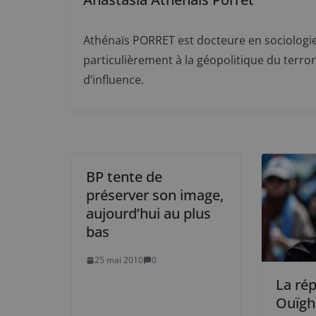
Athénaïs PORRET est docteure en sociologie e
particulièrement à la géopolitique du terrori
d’influence.
BP tente de
préserver son image,
aujourd’hui au plus
bas
25 mai 2010
0
La ré
Ouïgh