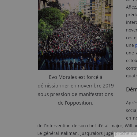
Añez
préd
inte
novem
reste
une
une 
octo
cont
quat
Evo Morales est forcé à
démissionner en novembre 2019
Démi
sous pression de manifestations
de l’opposition.
Après
socia
en n
de l’intervention de son chef d’état-major, Wil
Le général Kaliman, jusqu’alors jugé proche du 