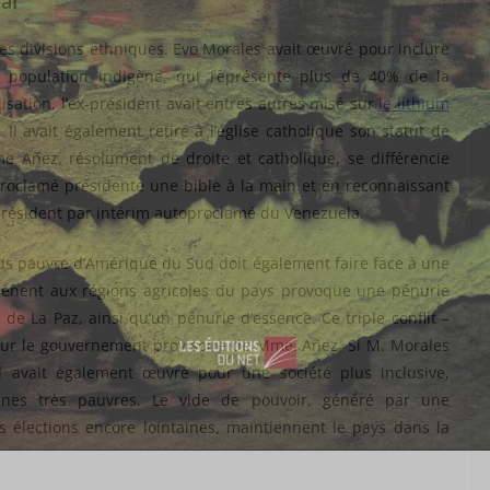
al
 des divisions ethniques. Evo Morales avait œuvré pour inclure
la population indigène, qui représente plus de 40% de la
isation, l’ex-président avait entres autres misé sur
le lithium
 Il avait également retiré à l’église catholique son statut de
me Añez, résolument de droite et catholique, se différencie
proclamé présidente une bible à la main et en reconnaissant
président par intérim autoproclamé du Venezuela.
 plus pauvre d’Amérique du Sud doit également faire face à une
mènent aux régions agricoles du pays provoque une pénurie
de La Paz, ainsi qu’un pénurie d’essence. Ce triple conflit –
n sur le gouvernement provisoire de Mme. Añez. Si M. Morales
il avait également œuvré pour une société plus inclusive,
gènes très pauvres. Le vide de pouvoir, généré par une
s élections encore lointaines, maintiennent le pays dans la