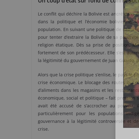
Un coup d’état sur fond de conflit soci
Le conflit qui déchire la Bolivie est ancré dans
dans la politique et l’économie bolivienne, 
population. En suivant une politique de national
pour tenter d’extraire la Bolivie de sa pauvreté.
religion étatique. Dès sa prise de position, M
fortement de son prédécesseur. Elle s’est auto
la légitimité du gouvernement de Juan Guaido, 
Alors que la crise politique s’enlise, le pays le
crise économique. Le blocage des routes qui 
d’aliments dans les magasins et les restaurants 
économique, social et politique – fait pressio
avait été accusé de s’accrocher au pouvoir, 
particulièrement pour les populations indi
gouvernance à la légitimité controversée et de
crise.