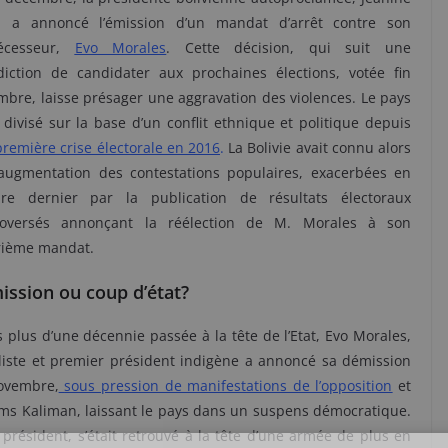
, a annoncé l’émission d’un mandat d’arrêt contre son
écesseur,
Evo Morales
. Cette décision, qui suit une
rdiction de candidater aux prochaines élections, votée fin
bre, laisse présager une aggravation des violences. Le pays
 divisé sur la base d’un conflit ethnique et politique depuis
première crise électorale en 2016
.
La Bolivie avait connu alors
augmentation des contestations populaires, exacerbées en
bre dernier par la publication de résultats électoraux
roversés annonçant la réélection de M. Morales à son
rième mandat.
ssion ou coup d’état?
 plus d’une décennie passée à la tête de l’Etat, Evo Morales,
liste et premier président indigène a annoncé sa démission
ovembre,
sous pression de manifestations de l’opposition
et
liams Kaliman, laissant le pays dans un suspens démocratique.
président, s’était retrouvé à la tête d’une armée de plus en