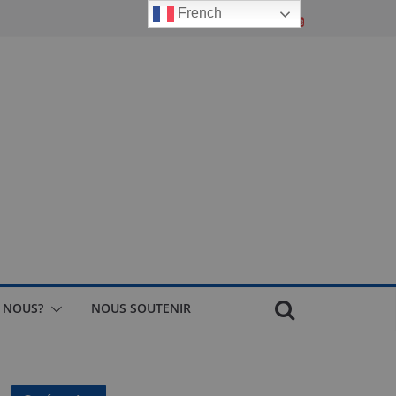
French
 NOUS?
NOUS SOUTENIR