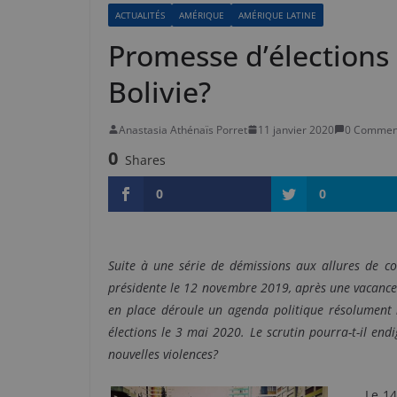
ACTUALITÉS
AMÉRIQUE
AMÉRIQUE LATINE
Promesse d’élections 
Bolivie?
Anastasia Athénaïs Porret
11 janvier 2020
0 Commen
0
Shares
0
0
Suite à une série de démissions aux allures de co
présidente le 12 novembre 2019, après une vacance 
en place déroule un agenda politique résolument né
élections le 3 mai 2020. Le
scrutin pourra-t-il endi
nouvelles violences?
Le 14