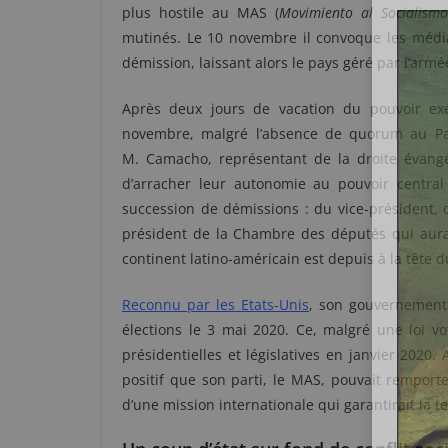
plus hostile au MAS (
Movimiento al Socialism
mutinés. Le 10 novembre il convoque les médi
démission, laissant alors le pays géré par l’armé
Après deux jours de vacation du pouvoir exé
novembre, malgré l’absence de quorum au Par
M. Camacho, représentant de la droite évangé
d’arracher leur autonomie au pouvoir central
succession de démissions : du vice-président, 
président de la Chambre des députés qui aura
continent latino-américain est depuis à la tête
Reconnu par les Etats-Unis
, son gouvernement 
élections le 3 mai 2020. Ce, malgré une loi vo
présidentielles et législatives en janvier 2020
positif que son parti, le MAS, pouvait remporter
d’une mission internationale qui garantirait la t