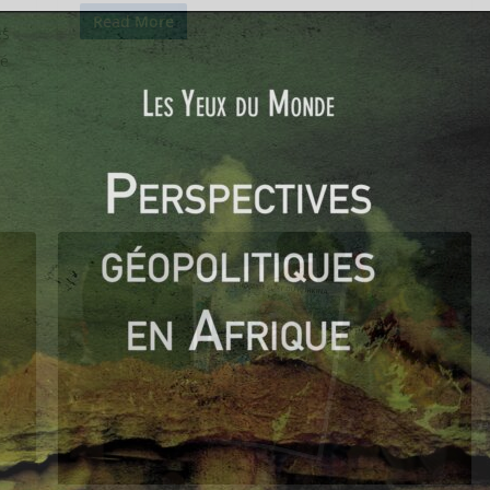
Read More
es
té