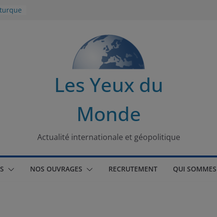
 turque
t
lit
s de la
Les Yeux du
seaux
Monde
tional
Actualité internationale et géopolitique
S
NOS OUVRAGES
RECRUTEMENT
QUI SOMMES