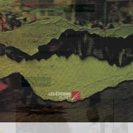
ACTUALITÉS
AFRIQUE
AFRIQUE DE L'OUEST
s
Anastasia Athénaïs Porret
31 janvier 2022
0 Comments
Afrique
,
Burkina
,
coup d'Etat
,
Sahel
Burkina Faso : un putsch soutenu par
la rue
Après le Mali et la Guinée, c’est au tour du
Burkina Faso de voir son président renversé par
les militaires.
Read More