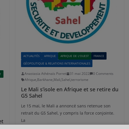
ACTUALITÉS
AFRIQUE
AFRIQUE DE L'OUEST
FRANCE
GÉOPOLITIQUE & RELATIONS INTERNATIONALES
Anastasia Athénaïs Porret
31 mai 2022
0 Comments
T
Afrique
,
Barkhane
,
Mali
,
Sahel
,
terrorisme
Le Mali s’isole en Afrique et se retire du
G5 Sahel
Le 15 mai, le Mali a annoncé sans retenue son
retrait du G5 Sahel, y compris la force conjointe.
La
et