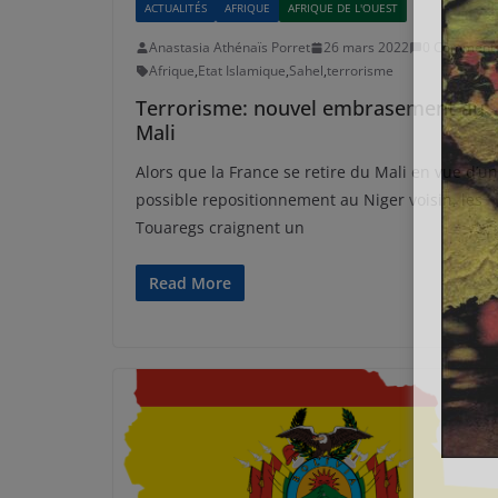
ACTUALITÉS
AFRIQUE
AFRIQUE DE L'OUEST
Anastasia Athénaïs Porret
26 mars 2022
0 Comment
Afrique
,
Etat Islamique
,
Sahel
,
terrorisme
Terrorisme: nouvel embrasement au
Mali
Alors que la France se retire du Mali en vue d’un
possible repositionnement au Niger voisin, les
Touaregs craignent un
Read More