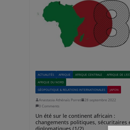
ACTUALITÉS
AFRIQUE
AFRIQUE CENTRALE
AFRIQUE DE L'ES
AFRIQUE DU NORD
GÉOPOLITIQUE & RELATIONS INTERNATIONALES
JAPON
Anastasia Athénaïs Porret
28 septembre 2022
0 Comments
Un été sur le continent africain :
changements politiques, sécuritaires 
diplomatiques (1/2)