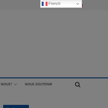
French
 NOUS?
NOUS SOUTENIR