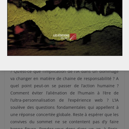
Il est encore trop tôt pour évaluer l’impact du sommet.
Beaucoup d’incertitudes demeurent. Les divergences
nationales dans la façon d’encadrer l’IA seront difficiles
à surmonter. Mais si certaines préférences locales vont
forcément influer sur la réglementation, les enjeux en
termes de protection des droits fondamentaux
demeurent, eux, les mêmes pour tous.
La technologie nécessite-t-elle de revoir le concept de
consentement à la captation des données personnelles
? Qu’est-ce que l’implication de l’IA dans un dommage
va changer en matière de chaine de responsabilité ? A
quel point peut-on se passer de l’action humaine ?
Comment éviter l’aliénation de l’humain à l’ère de
l’ultra-personnalisation de l’expérience web ? L’IA
soulève des questions fondamentales qui appellent à
une réponse concertée globale. Reste à espérer que les
convives du sommet ne se contentent pas d’y faire
bonne figure. Rendez-vous donc dans un an, à Paris,