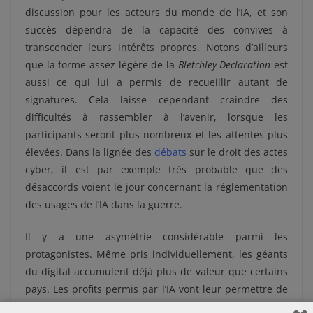
discussion pour les acteurs du monde de l’IA, et son
succès dépendra de la capacité des convives à
transcender leurs intérêts propres. Notons d’ailleurs
que la forme assez légère de la
Bletchley Declaration
est
aussi ce qui lui a permis de recueillir autant de
signatures. Cela laisse cependant craindre des
difficultés à rassembler à l’avenir, lorsque les
participants seront plus nombreux et les attentes plus
élevées. Dans la lignée des
débats
sur le droit des actes
cyber, il est par exemple très probable que des
désaccords voient le jour concernant la réglementation
des usages de l’IA dans la guerre.
Il y a une asymétrie considérable parmi les
protagonistes. Même pris individuellement, les géants
du digital accumulent déjà plus de valeur que certains
pays. Les profits permis par l’IA vont leur permettre de
creuser le fossé, remettant en cause le concept même