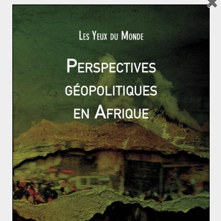
de souveraineté étatique. De leurs côtés, les États,
dépositaires de la puissance publique, jouent déjà un
numéro d’équilibriste en cherchant à favoriser les
investissements et à limiter la puissance des grandes
sociétés tout en satisfaisant les atteintes de la société
civile. Dans ce puzzle, cette dernière
doit
se faire
entendre.
Il est crucial que la société civile soit impliquée dans le
processus de régulation. En pratique, cela pourrait se
faire
via
un système de consultation publique pour les
phases de développement et de test, d’où l’intérêt de
l’
open
source
. Les législations elles-mêmes devront être
testées, et ne devront pas non plus se faire au
détriment des droits fondamentaux.
Conclusion générale