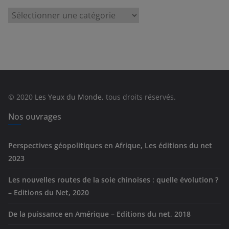
C
a
t
é
g
o
r
© 2020
Les Yeux du Monde
, tous droits réservés.
i
e
Nos ouvrages
s
Perspectives géopolitiques en Afrique, Les éditions du net
2023
Les nouvelles routes de la soie chinoises : quelle évolution ?
– Editions du Net, 2020
De la puissance en Amérique – Editions du net, 2018