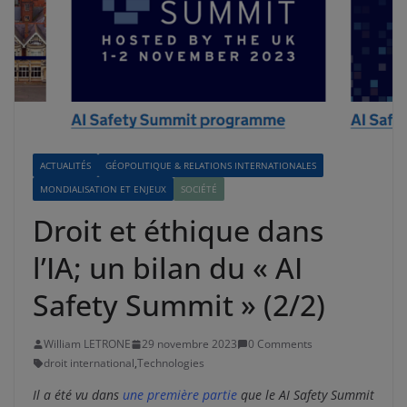
ACTUALITÉS
GÉOPOLITIQUE & RELATIONS INTERNATIONALES
MONDIALISATION ET ENJEUX
SOCIÉTÉ
Droit et éthique dans
l’IA; un bilan du « AI
Safety Summit » (2/2)
William LETRONE
29 novembre 2023
0 Comments
droit international
,
Technologies
Il a été vu dans
une première partie
que le AI Safety Summit