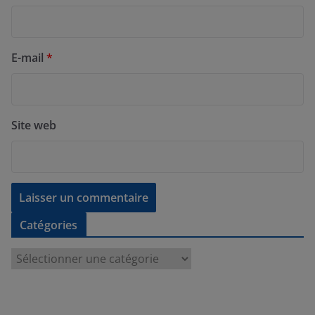
E-mail
*
Site web
Catégories
C
a
t
é