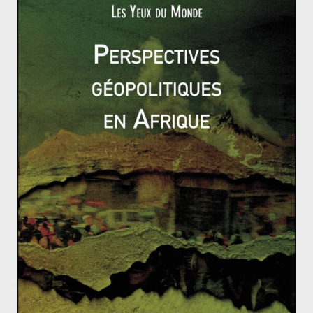
a vécu plusieurs nuits d’émeutes, notamment à
Londres, après la mort d’un habitant du quartier de
Tottenham. Au Japon, après plusieurs mois d’attente, le
premier Ministre Naoto Kan a dû démissionner, suite
au désastre de Fukushima et a été remplacé par Y.
Noda. L’Allemagne a enfin commémoré le cinquantième
anniversaire de la construction du mur de Berlin, le 13
août dernier.
Voilà, en quelques mots, ce qu’il fallait retenir de
l’actualité de ce troisième trimestre de l’année 2011.
L’actu dans le rétro : décembre 2011
Viktor Orban : un nouveau défi pour une Europe qui