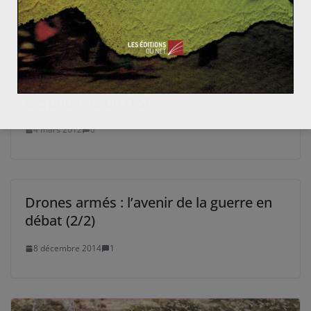
s’en serait bien passé
Un nouveau rideau de fer sur l’Europe :
la démocratie de l’Ouest contre le
despotisme de l’Est
4 mars 2012
0
Drones armés : l’avenir de la guerre en
débat (2/2)
8 décembre 2014
1