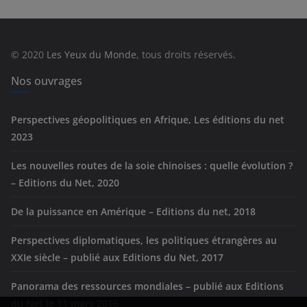
g
o
r
© 2020
Les Yeux du Monde
, tous droits réservés.
i
e
Nos ouvrages
s
Perspectives géopolitiques en Afrique, Les éditions du net
2023
Les nouvelles routes de la soie chinoises : quelle évolution ?
– Editions du Net, 2020
De la puissance en Amérique – Editions du net, 2018
Perspectives diplomatiques, les politiques étrangères au
XXIe siècle – publié aux Editions du Net, 2017
Panorama des ressources mondiales – publié aux Editions
du Net le 11 mars 2016