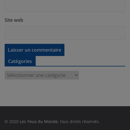
Site web
Catégories
C
a
t
é
g
o
r
© 2020
Les Yeux du Monde
, tous droits réservés.
i