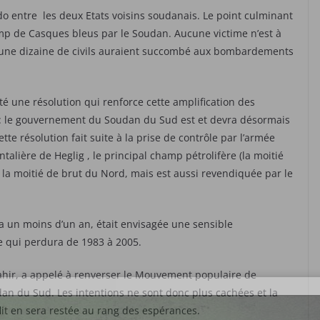
do entre les deux Etats voisins soudanais. Le point culminant
amp de Casques bleus par le Soudan. Aucune victime n’est à
s une dizaine de civils auraient succombé aux bombardements
té une résolution qui renforce cette amplification des
 : le gouvernement du Soudan du Sud est et devra désormais
te résolution fait suite à la prise de contrôle par l’armée
talière de Heglig , le principal champ pétrolifère (la moitié
 la moitié de brut du Nord, mais est aussi revendiquée par le
y a un moins d’un an, était envisagée une sensible
le qui perdura de 1983 à 2005.
hir, a appelé à renverser le Mouvement populaire de
an du Sud. Les intentions ne sont donc plus cachées et la
flit en sera restée au rang des espérances.