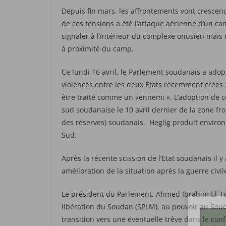
Depuis fin mars, les affrontements vont crescen
de ces tensions a été l’attaque aérienne d’un c
signaler à l’intérieur du complexe onusien mai
à proximité du camp.
Ce lundi 16 avril, le Parlement soudanais a adop
violences entre les deux Etats récemment crées
être traité comme un «ennemi ». L’adoption de cet
sud soudanaise le 10 avril dernier de la zone fron
des réserves) soudanais. Heglig produit environ
Sud.
Après la récente scission de l’Etat soudanais il 
amélioration de la situation après la guerre civi
Le président du Parlement, Ahmed Ibrahim El-Ta
libération du Soudan (SPLM), au pouvoir au Soud
transition vers une éventuelle trêve dans le con