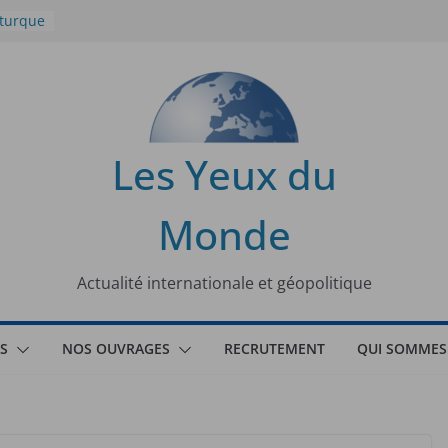
 turque
t
lit
s de la
Les Yeux du
seaux
Monde
tional
Actualité internationale et géopolitique
S
NOS OUVRAGES
RECRUTEMENT
QUI SOMMES