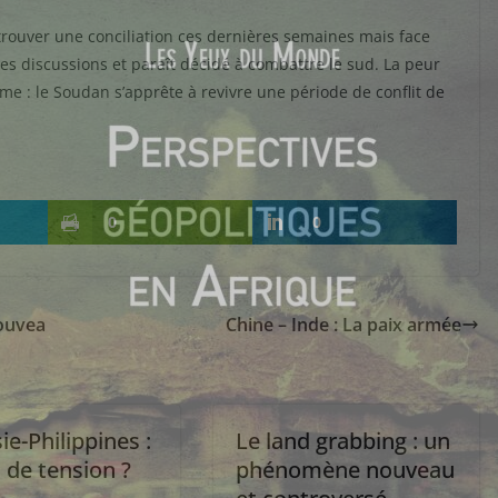
trouver une conciliation ces dernières semaines mais face
es discussions et paraît décidé à combattre le sud. La peur
me : le Soudan s’apprête à revivre une période de conflit de
0
0
ouvea
Chine – Inde : La paix armée
ie-Philippines :
Le land grabbing : un
 de tension ?
phénomène nouveau