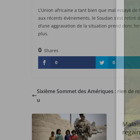
L’Union africaine a tant bien que mal essayé de 
aux récents évènements, le Soudan s’est retiré d
d’une aggravation de la situation prend donc for
plus.
0
Shares
0
0
Sixième Sommet des Amériques : rien de n
u
Malais
regain