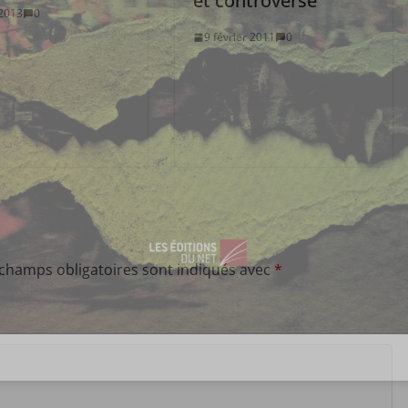
et controversé
2013
0
9 février 2011
0
 champs obligatoires sont indiqués avec
*