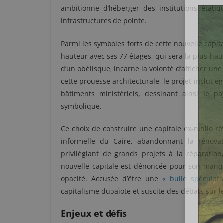
ambitionne d’héberger des institutions étati
infrastructures de pointe.
Parmi les symboles forts de cette nouvelle capit
hauteur avec ses 77 étages, qui sera la plus haut
d’un obélisque, incarne la volonté d’afficher un
cette prouesse architecturale, le projet inclut
bâtiments ministériels, dessinant ainsi le pa
symbolique.
Ce choix de construire une capitale ex-nihilo rév
informelle du Caire, abandonnant la rénova
privilégiant de grands projets à la réparation
nouvelle capitale est dénoncée pour son manqu
opacité. Accusée d’être une
« bulle spéculati
capitalisme dubaïote et suscite des débats sur 
Enjeux et défis