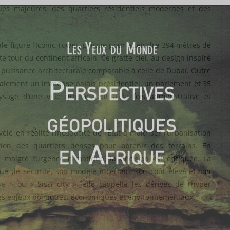
ques majeures, des quartiers résidentiels modernes et des
ale figure l’Iconic Tower, prévue pour atteindre 394 mètres de
e tour du continent africain. Ce gratte-ciel, au design inspiré
e puissance architecturale comparable à celle de Dubaï. Outre
 également un immense palais présidentiel, un parlement et 35
ysage d’une ville qui se veut à la fois administrative et
èle en réalité l’incapacité de l’État à maîtriser l’urbanisation
tion des quartiers denses pour obtenir des terrains. En
, malgré l’urgence climatique, la décision est critiquée. La
e de sécurité, son modèle incertain, son coût élevé et son
ve »
ou « Sissi city », elle rappelle les dérives de l’hyper
les enjeux politiques, économiques et environnementaux.