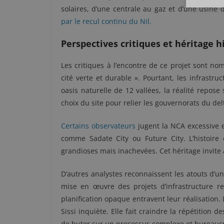
solaires, d’une centrale au gaz et d’une usine
par le recul continu du Nil.
Perspectives critiques et héritage h
Les critiques à l’encontre de ce projet sont n
cité verte et durable ». Pourtant, les infrast
oasis naturelle de 12 vallées, la réalité repos
choix du site pour relier les gouvernorats du del
Certains observateurs
jugent la NCA excessive 
comme Sadate City ou Future City. L’histoire
grandioses mais inachevées. Cet héritage invite
D’autres analystes reconnaissent les atouts d’u
mise en œuvre des projets d’infrastructure res
planification opaque entravent leur réalisation. 
Sissi inquiète. Elle fait craindre la répétition
de buter sur un processus complexe et bureauc