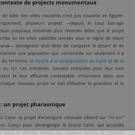
contexte de projects monumentaux
e de bâtir des villes nouvelles n’est pas nouvelle en Égypte.
oriquement, plusieurs projets —depuis le haut barrage
ouan jusqu’aux initiatives plus récentes telles que le projet
chka ou les villes satellites lancées sous le règne de Hosni
arak— témoignent d’un désir de conquérir le désert et de
ncentrer une population qui, concentrée sur seulement 4 à
 du territoire,
se heurte à la surpopulation du Caire et de la
e du Nil.
Ces initiatives, souvent critiquées pour leur coût
itant et leur efficacité contestable, s’inscrivent dans une
haque nouveau projet se doit d’illustrer la grandeur et la
 : un projet pharaonique
du Caire, ce projet d’envergure colossale s’étend sur
750 km²
ros
. Conçu pour désengorger le Grand Caire, qui accueille
t dont la densité atteint des niveaux record, le chantier