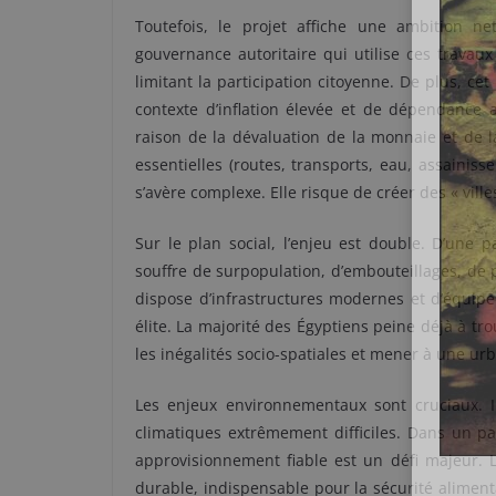
Toutefois, le projet affiche une ambition n
gouvernance autoritaire qui utilise ces travaux
limitant la participation citoyenne. De plus, c
contexte d’inflation élevée et de dépendance a
raison de la dévaluation de la monnaie et de la
essentielles (routes, transports, eau, assaini
s’avère complexe. Elle risque de créer des « vill
Sur le plan social, l’enjeu est double.
D’une pa
souffre de surpopulation, d’embouteillages, de p
dispose d’infrastructures modernes et d’équipem
élite. La majorité des Égyptiens peine déjà à t
les inégalités socio-spatiales et mener à une urb
Les enjeux environnementaux sont cruciaux. Im
climatiques extrêmement difficiles. Dans un p
approvisionnement fiable est un défi majeur. 
durable, indispensable pour la sécurité alimentai