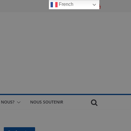
French
 NOUS?
NOUS SOUTENIR