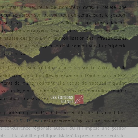
ette, mais se heurte à de nombreux défis. Il reflète une
 pour renforcer son pouvoir tout en centralisant la gestion,
et investissement repose sur des financements privés dans un
ux capitaux étrangers. Cela rend sa viabilité incertaine en
 hausse des prix. Enfin, la mobilisation des infrastructures
ssement) pour accompagner le déplacement vers la périphérie
es fantômes ».
rt, le projet veut réduire la pression sur Le Caire. La ville
ollution et de bidonvilles en expansion. D’autre part, la NCA
ents de loisirs. Pourtant, elle risque de n’accueillir qu’une
rouver un logement abordable.
Ce décalage pourrait accentuer
anisation à deux vitesses.
planté en plein désert, le projet affronte des conditions
ays où
85 % de l’eau
est réservée à l’agriculture, assurer un
La concurrence régionale autour du Nil impose une gestion
re et la stabilité politique. Malgré la
présence de centrales