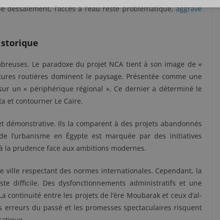
 de dessalement,
l’accès à l’eau reste problématique,
aggravé
istorique
ombreuses. Le paradoxe du projet NCA tient à son image de «
ructures routières dominent le paysage. Présentée comme une
e sur un « périphérique régional ». Ce dernier a déterminé le
ta et contourner Le Caire.
et démonstrative. Ils la comparent à des projets abandonnés
 de l’urbanisme en Égypte est marquée par des initiatives
 à la prudence face aux ambitions modernes.
ne ville respectant des normes internationales. Cependant, la
te difficile. Des dysfonctionnements administratifs et une
La continuité entre les projets de l’ère Moubarak et ceux d’al-
 des erreurs du passé et les promesses spectaculaires risquent
ratique.