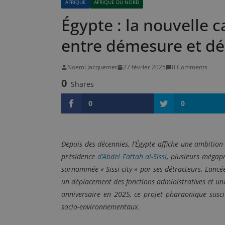
AFRIQUE
AFRIQUE DU NORD
Égypte : la nouvelle c
entre démesure et dé
Noemi Jacquemet
27 février 2025
0 Comments
0
Shares
0
0
Depuis des décennies, l’Égypte affiche une ambitio
présidence
d’Abdel Fattah al-Sissi
, plusieurs mégapr
surnommée « Sissi-city » par ses détracteurs. Lancée 
un déplacement des fonctions administratives et un
anniversaire en 2025, ce projet pharaonique susci
socio-environnementaux.