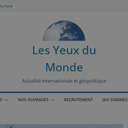
 turque
t
lit
s de la
Les Yeux du
seaux
Monde
tional
Actualité internationale et géopolitique
S
NOS OUVRAGES
RECRUTEMENT
QUI SOMMES