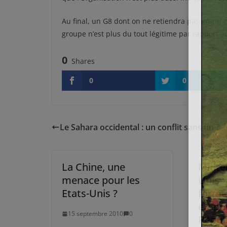
Au final, un G8 dont on ne retiendra pas grand-c
groupe n’est plus du tout légitime par rapport a
0
Shares
0
0
Le Sahara occidental : un conflit sans fin ?
La Chine, une
Midte
menace pour les
Unis :
Etats-Unis ?
forme
empoi
15 septembre 2010
0
Républ