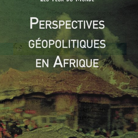
hose une fois de plus. Est-ce enfin reconnaitre que ce
u G20 ? Officiellement non, officieusement oui.
0
0
Les « deux cents familles »
rms aux Etats-
L’économie
 victoire en
brésilienne en
 de cadeau
difficulté
sonné pour les
12 mai 2013
0
icains ?