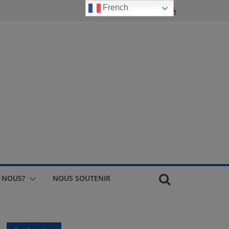
French
 NOUS?
NOUS SOUTENIR