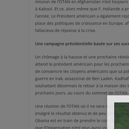
mission de l’OTAN en Afghanistan n’est toujour
à Kaboul. Et ce, alors même que F. Hollande a prom
l’année. Le Président américain a également rej
place des politiques de croissance en Europe, 
fallacieux de réponse à la crise.
Une campagne présidentielle basée sur ses su
Un chômage à la hausse et une prochaine révision
attend le président américain pour les prochains m
de convaincre les citoyens américains que sa poli
guerre en Irak, assassinat de Ben Laden, Kadhafi…
souhaitant désormais le retour à la maison des t
prochains jours, au cours du sommet de l’OTAN à
Une réunion de l’OTAN où il ne sera évidemment
(malgré le résultat obtenu) et de peu parler du 
Obama est en train de prendre le contrepied de 
que l’Organisation n’est plus aussi indispensable