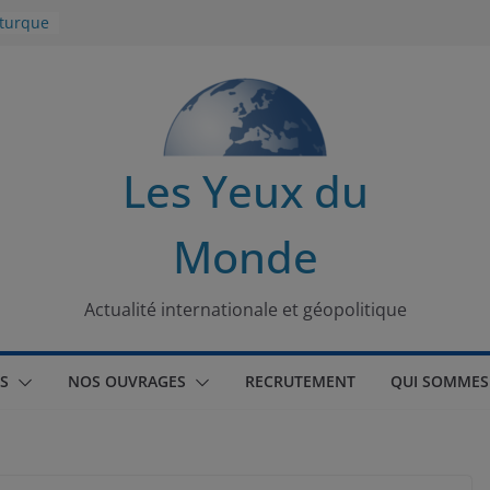
 turque
t
lit
s de la
Les Yeux du
seaux
Monde
tional
Actualité internationale et géopolitique
S
NOS OUVRAGES
RECRUTEMENT
QUI SOMMES