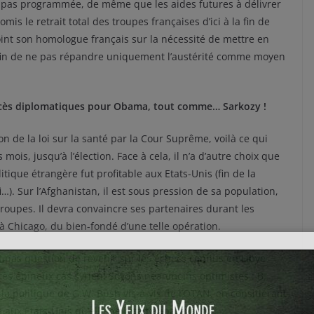
s pas programmée, de même que les aides futures à délivrer
is le retrait total des troupes françaises d’ici à la fin de
oint son homologue français sur la nécessité de mettre en
afin de ne pas répandre uniquement l’austérité comme moyen
ccès diplomatiques pour Obama, tout comme… Sarkozy !
 de la loi sur la santé par la Cour Suprême, voilà ce qui
ois, jusqu’à l’élection. Face à cela, il n’a d’autre choix que
tique étrangère fut profitable aux Etats-Unis (fin de la
). Sur l’Afghanistan, il est sous pression de sa population,
roupes. Il devra convaincre ses partenaires durant les
 Chicago, du bien-fondé d’une telle opération.
 pas question de revenir sur les échecs connus en Libye
très épineux cas syrien. Soyons néanmoins optimistes : B.
la politique de G.W. Bush vis-à-vis de l’OTAN, en considérant
 aux Etats-Unis qu’elle ne l’était auparavant.