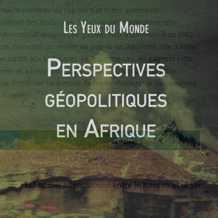
la route maritime du cap Horn et si des gisements
ximité des Malouines, la raison principale d’une telle
nstrumentalisation d’une guerre. Tout a commencé en 1982,
stée, cherchait un moyen de gagner en légitimité. Elle a alors
 un conflit aux Malouines. Le Royaume-Uni, en gagnant cette
ouvoir et a laissé un goût amer dans l’opinion argentine.
e empêcher l’Argentine de tenter d’obtenir la souveraineté
n blason.
0
0
hoix
Echec des négociations entre le Kosovo et la Ser
bie