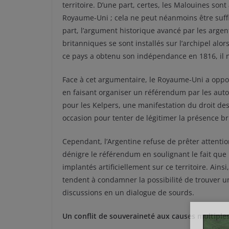
territoire. D’une part, certes, les Malouines so
Royaume-Uni ; cela ne peut néanmoins être suffis
part, l’argument historique avancé par les argent
britanniques se sont installés sur l’archipel alo
ce pays a obtenu son indépendance en 1816, il n’
Face à cet argumentaire, le Royaume-Uni a opposé
en faisant organiser un référendum par les autor
pour les Kelpers, une manifestation du droit de
occasion pour tenter de légitimer la présence b
Cependant, l’Argentine refuse de prêter attentio
dénigre le référendum en soulignant le fait que
implantés artificiellement sur ce territoire. Ains
tendent à condamner la possibilité de trouver u
discussions en un dialogue de sourds.
Un conflit de souveraineté aux causes multiple