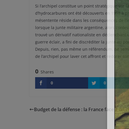
Si l’archipel constitue un point stratégique sur 
d’hydrocarbures ont été découverts en 1998 à pro
mésentente réside dans les conséquences de l’i
lorsque la junte militaire argentine, alors conte
trouvé un dérivatif nationaliste en déclenchant
guerre éclair, a fini de discréditer la junte au p
Depuis, rien, pas même un référendum, ne sembl
de l’archipel pour laver cet affront et redorer so
0
Shares
0
0
Budget de la défense : la France face à un c