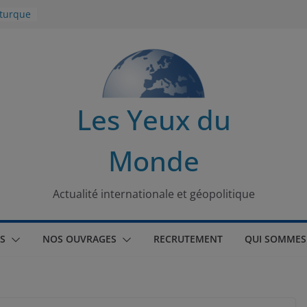
 turque
t
lit
s de la
Les Yeux du
seaux
Monde
tional
Actualité internationale et géopolitique
S
NOS OUVRAGES
RECRUTEMENT
QUI SOMMES