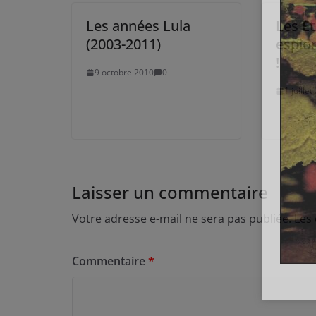
Les années Lula
Les E
(2003-2011)
espio
!
9 octobre 2010
0
1 juille
Laisser un commentaire
Votre adresse e-mail ne sera pas publiée.
Les
Commentaire
*