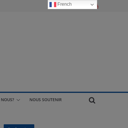
French
 NOUS?
NOUS SOUTENIR