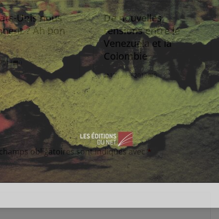
tats-Unis nous
De nouvelles
nnent ? Ah bon
tensions entre le
Venezuela et la
Colombie
t 2013
0
17 juillet 2010
0
 champs obligatoires sont indiqués avec
*