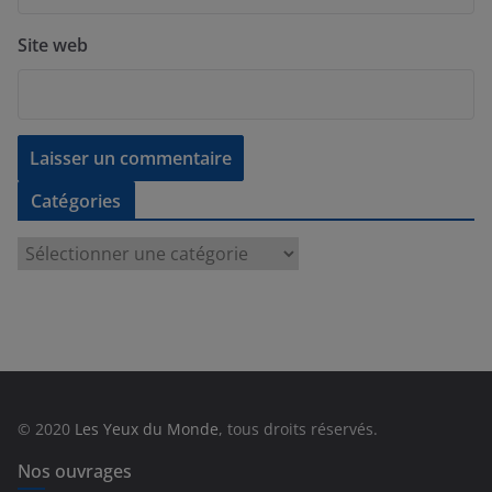
Site web
Catégories
C
a
t
é
g
o
r
© 2020
Les Yeux du Monde
, tous droits réservés.
i
e
Nos ouvrages