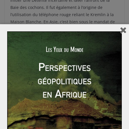
initier une Détente incertaine et laver l’affront de la
Baie des cochons. Il fut également à l’origine de
l’utilisation du téléphone rouge reliant le Kremlin à la
Maison Blanche. En Asie, c’est bien sous le mandat de
Kennedy que la présence américaine s’intensifia au
Vietnam, poursuivant là l’initiative de son prédécesseur
D. Eisenhower.
Ainsi, en matière de politique étrangère, les idéaux de
J. F Kennedy furent durement mis à mal par la réalité
des faits. Néanmoins, il reste le Président qui initia un
tournant technologique aux Etats-Unis, symbolisé par
le coup d’envoi du programme lunaire, et lança
certaines avancées en termes de droits civiques,
notamment pour la minorité noire. Sa dernière réforme
fut celle pour la lutte contre la pauvreté, dont les
principes furent exposés le 21 novembre 1963. Le
lendemain, la seule stupeur provoquée par son
assassinat le fit entrer dans la mémoire collective.