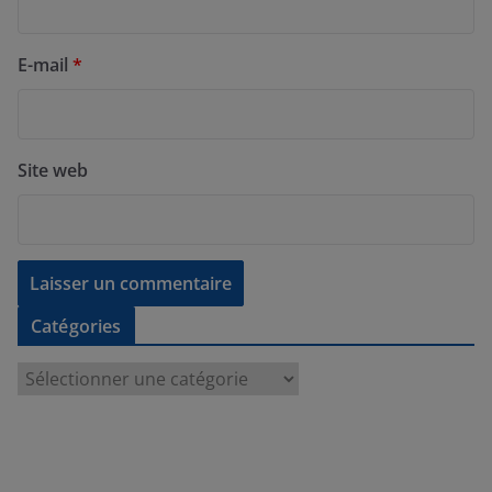
E-mail
*
Site web
Catégories
C
a
t
é
g