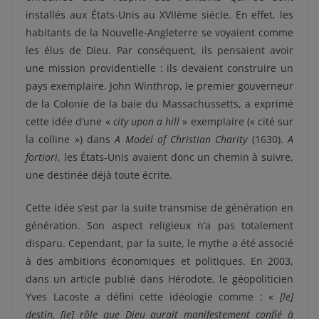
installés aux États-Unis au XVIIème siècle. En effet, les
habitants de la Nouvelle-Angleterre se voyaient comme
les élus de Dieu. Par conséquent, ils pensaient avoir
une mission providentielle : ils devaient construire un
pays exemplaire. John Winthrop, le premier gouverneur
de la Colonie de la baie du Massachussetts, a exprimé
cette idée d’une «
city upon a hill
» exemplaire (« cité sur
la colline ») dans
A Model of Christian Charity
(1630).
A
fortiori
, les États-Unis avaient donc un chemin à suivre,
une destinée déjà toute écrite.
Cette idée s’est par la suite transmise de génération en
génération. Son aspect religieux n’a pas totalement
disparu. Cependant, par la suite, le mythe a été associé
à des ambitions économiques et politiques. En 2003,
dans un article publié dans Hérodote, le géopoliticien
Yves Lacoste a défini cette idéologie comme : «
[le]
destin, [le] rôle que Dieu aurait manifestement confié à