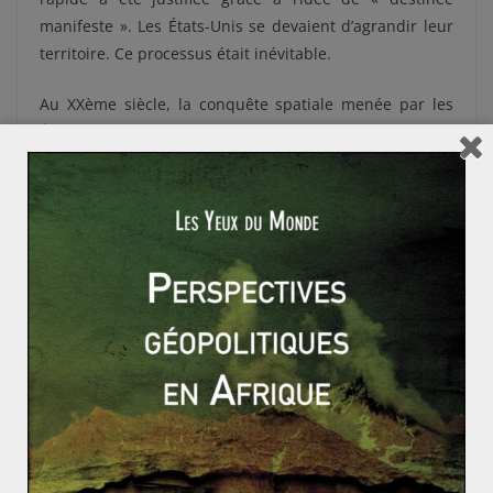
manifeste ». Les États-Unis se devaient d’agrandir leur
territoire. Ce processus était inévitable.
Au XXème siècle, la conquête spatiale menée par les
États-Unis peut également trouver son origine dans
cette croyance en une forme de mission divine. Le pays
a toujours cherché à repousser ses limites le plus loin
possible, et à étendre son influence. Pour reprendre le
titre d’un opus de James Bond, le monde ne leur
suffisait pas. Leur destinée les poussait au-delà.
En plus de permettre la construction de son territoire
national, l’idée de « destinée manifeste » a permis aux
États-Unis de fixer leur politique étrangère, et ce à
plusieurs reprises. Il est possible de citer les exemples
suivants :
Théodore Roosevelt
, dans son discours