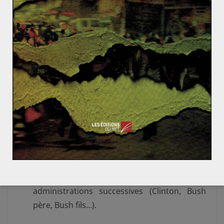
prononcé au Congrès le 6 décembre 1904
baptisé le « corollaire de la
doctrine Monroe
»
a déclaré que les États-Unis se devaient
d’exercer « un pouvoir de police international
». Il y a bien ici une idée de devoir, de mission.
La doctrine Truman énoncée en 1947 par le
Président Harry Truman
s’inspire de l’idée de
destinée manifeste en mettant en avant un
devoir de protection des peuples européens.
Généralement, le mythe de « destinée
manifeste » a constitué la base des
arguments en faveur d’un exceptionnalisme
américain, mis en avant par plusieurs
administrations successives (Clinton, Bush
père, Bush fils…).