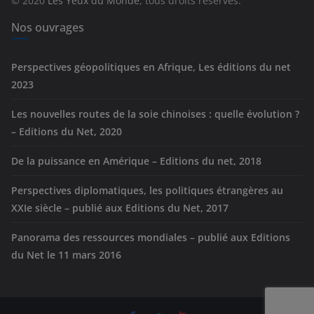
© 2020
Les Yeux du Monde
, tous droits réservés.
i
e
Nos ouvrages
s
Perspectives géopolitiques en Afrique, Les éditions du net
2023
Les nouvelles routes de la soie chinoises : quelle évolution ?
– Editions du Net, 2020
De la puissance en Amérique – Editions du net, 2018
Perspectives diplomatiques, les politiques étrangères au
XXIe siècle – publié aux Editions du Net, 2017
Panorama des ressources mondiales – publié aux Editions
du Net le 11 mars 2016