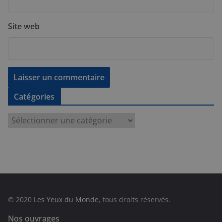
Site web
Catégories
C
a
t
é
g
o
r
© 2020
Les Yeux du Monde
, tous droits réservés.
i
e
Nos ouvrages