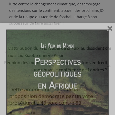
lutte contre le changement climatique, désamorçage
des tensions sur le continent, accueil des prochains JO
et de la Coupe du Monde de football. Charge à son
successeur de faire aussi bien !
L’attribution du Prix Nobel de la Paix au dissident chi
nois Liu Xiaobo énerve Pékin
Réunion des membres du G7 à Washington vendredi
: une nouvelle conférence de Londres ?
Dette américaine : rejet de la
proposition démocrate par un vote
procédural à 49 voix contre 50
31 juillet 2011
0