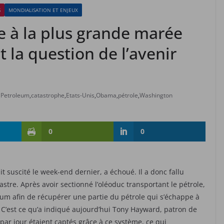
S
MONDIALISATION ET ENJEUX
e à la plus grande marée
t la question de l’avenir
h Petroleum
,
catastrophe
,
Etats-Unis
,
Obama
,
pétrole
,
Washington
0
0
vait suscité le week-end dernier, a échoué. Il a donc fallu
stre. Après avoir sectionné l’oléoduc transportant le pétrole,
leum afin de récupérer une partie du pétrole qui s’échappe à
C’est ce qu’a indiqué aujourd’hui Tony Hayward, patron de
 par jour étaient captés grâce à ce système, ce qui