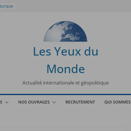
 turque
t
lit
s de la
Les Yeux du
seaux
Monde
tional
Actualité internationale et géopolitique
S
NOS OUVRAGES
RECRUTEMENT
QUI SOMMES