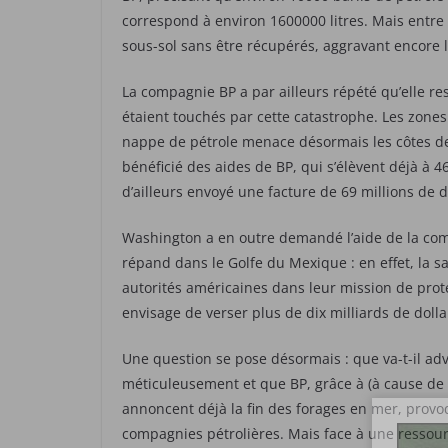
correspond à environ 1600000 litres. Mais entre
sous-sol sans être récupérés, aggravant encore l
La compagnie BP a par ailleurs répété qu’elle r
étaient touchés par cette catastrophe. Les zones 
nappe de pétrole menace désormais les côtes de l
bénéficié des aides de BP, qui s’élèvent déjà à 
d’ailleurs envoyé une facture de 69 millions de d
Washington a en outre demandé l’aide de la com
répand dans le Golfe du Mexique : en effet, la s
autorités américaines dans leur mission de pro
envisage de verser plus de dix milliards de dolla
Une question se pose désormais : que va-t-il adv
méticuleusement et que BP, grâce à (à cause de ?)
annoncent déjà la fin des forages en mer, provo
compagnies pétrolières. Mais face à une ressourc