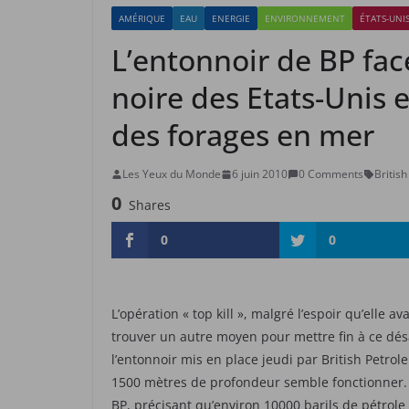
AMÉRIQUE
EAU
ENERGIE
ENVIRONNEMENT
ÉTATS-UNI
L’entonnoir de BP fac
noire des Etats-Unis e
des forages en mer
Les Yeux du Monde
6 juin 2010
0 Comments
Britis
0
Shares
0
0
L’opération « top kill », malgré l’espoir qu’elle a
trouver un autre moyen pour mettre fin à ce désa
l’entonnoir mis en place jeudi par British Petro
1500 mètres de profondeur semble fonctionner. 
BP, précisant qu’environ 10000 barils de pétrole