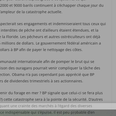
 2000 et 9000 barils continuent à s’échapper chaque jour du
’ampleur de la catastrophe actuelle.
especterait ses engagements et indemniseraient tous ceux qui
interdites de pêche ont d’ailleurs étaient étendues, et la
a Floride. Les pêcheurs et autres ostréiculteurs ont déjà
46 millions de dollars. Le gouvernement fédéral américain a
ollars à BP afin de payer le nettoyage des côtes.
munauté internationale afin de pomper le brut qui se
aison des ouragans pourrait venir compliquer la tâche des
tection. Obama n’a pas cependant pas apprécié que BP
rs de dividendes trimestriels à ses actionnaires.
enir du forage en mer ? BP signale que celui-ci se fera plus
 cette catastrophe sera à la pointe de la sécurité. D’autres
quant une crainte des marchés à l’égard des diverses
e indispensable qui s’épuise, il est peu probable d’en