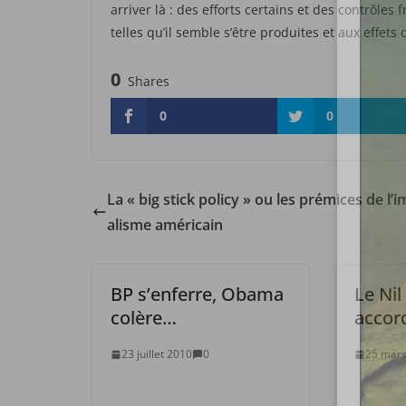
arriver là : des efforts certains et des contrôles
telles qu’il semble s’être produites et aux effets
0
Shares
0
0
La « big stick policy » ou les prémices de l’i
alisme américain
BP s’enferre, Obama
Le Nil
colère…
accor
23 juillet 2010
0
25 mars