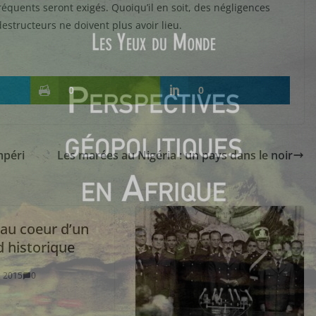
 fréquents seront exigés. Quoiqu’il en soit, des négligences
 destructeurs ne doivent plus avoir lieu.
0
0
mpéri
Les marées au Nigéria : un pays dans le noir
 au coeur d’un
d historique
 2015
0