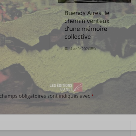
Buenos Aires, le
chemin venteux
d’une mémoire
collective
14 août 2020
0
 champs obligatoires sont indiqués avec
*