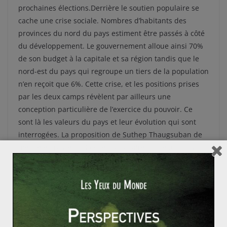
prochaines élections.Derrière le soutien populaire se
cache une crise sociale. Nombres d’habitants des
provinces du nord du pays estiment être passés à côté
du développement. Le gouvernement alloue ainsi 70%
de son budget à la capitale et sa région tandis que le
nord-est du pays qui regroupe un tiers de la population
n’en reçoit que 6%. Cette crise, et les positions prises
par les deux camps révèlent par ailleurs une
conception particulière de l’exercice du pouvoir. Ce
sont là les valeurs du pays et leur évolution qui sont
interrogées. La proposition de Suthep Thaugsuban de
mettre en place un Conseil populaire non élu, du fait
de l’importance de la population rurale qui porte
régulièrement au pouvoir le Phue Thai, illustre bien la
déconnexion politique et idéologique au-delà des
disparités économiques. Enfin, la succession à venir du
roi Bhumibol Adulyadej , et la possibilité qu’elle soit
assurée par son fils, plus acquis à la cause Thaksin que