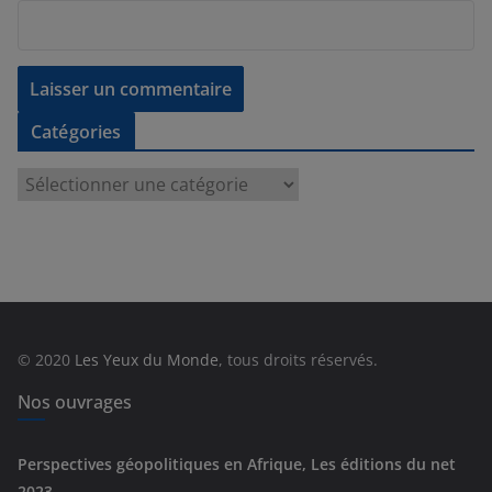
Catégories
C
a
t
é
g
o
r
© 2020
Les Yeux du Monde
, tous droits réservés.
i
e
Nos ouvrages
s
Perspectives géopolitiques en Afrique, Les éditions du net
2023