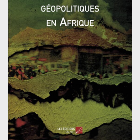
son père, risque de renforcer la contestation si une
issue n’est pas trouvée d’ici là.
Intervention française en Centrafrique : le spectre
d’un « nouveau Rwanda ».
Qu’est-ce que l’inflation ?
La crise en Ukraine et ses conséquences
sur l’Asie Centrale
17 mars 2014
0
Rétrospective 2013: Xi Jinping: La Chine