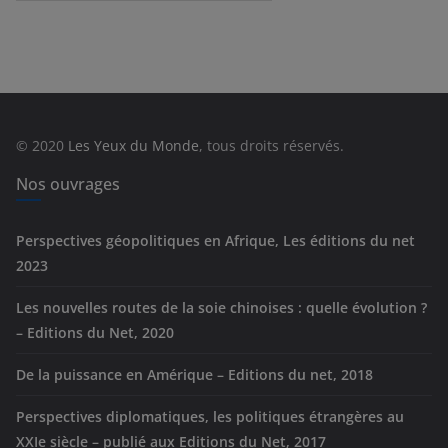
a
t
é
g
o
r
© 2020
Les Yeux du Monde
, tous droits réservés.
i
e
Nos ouvrages
s
Perspectives géopolitiques en Afrique, Les éditions du net
2023
Les nouvelles routes de la soie chinoises : quelle évolution ?
– Editions du Net, 2020
De la puissance en Amérique – Editions du net, 2018
Perspectives diplomatiques, les politiques étrangères au
XXIe siècle – publié aux Editions du Net, 2017