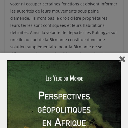
voter ni occuper certaines fonctions et doivent informer
les autorités de leurs mouvements sous peine
d’amende. Ils n’ont pas le droit d’être propriétaires,
leurs terres sont confisquées et leurs habitations
détruites. Ainsi, la volonté de déporter les Rohingya sur
une île au sud de la Birmanie constitue donc une
solution supplémentaire pour la Birmanie de se
débarrasser de cette minorité musulmane dans le pays
bouddhiste.
Retour sur les élections espagnoles
L’intelligence économique américaine (2/2)