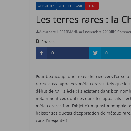
ACTUALITÉS
ASIE ET OCÉANIE
CHINE
Les terres rares : la 
Alexandre LIEBERMANN
4 novembre 2010
0 Commen
0
Shares
0
0
Pour beaucoup, une nouvelle ruée vers l’or se prép
rares, aussi appelées métaux rares, tels que le sc
début de XXI° siècle : ils existent dans bon no
notamment ceux utilisés dans les appareils élec
métaux rares font l’objet d’un quasi-monopole te
baisser ses quotas d’exportation de métaux rare
voilà l’inégalité !