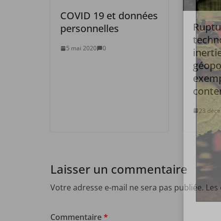
COVID 19 et données
Ruptu
personnelles
techn
5 mai 2020
0
inerti
géopol
exemp
conte
23 déc
Laisser un commentaire
Votre adresse e-mail ne sera pas publiée.
Les
Commentaire
*