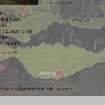
13 mai 2013
0
res
ologiques,
e(s)
itique(s) : trois
les
mporains
embre 2017
0
 champs obligatoires sont indiqués avec
*