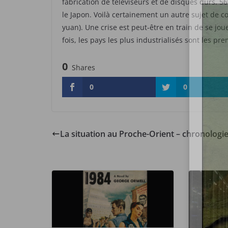
fabrication de téléviseurs et de disques durs. 5
le Japon. Voilà certainement un autre sujet de c
yuan). Une crise est peut-être en train de se jo
fois, les pays les plus industrialisés sont les 
0
Shares
0
0
La situation au Proche-Orient – chronologi