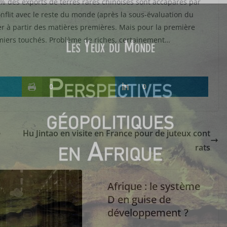
6% des exports de terres rares chinoises sont accaparés par
onflit avec le reste du monde (après la sous-évaluation du
uer à partir des matières premières. Mais pour la première
premiers touchés. Problème de riches, certainement…
0
0
e
Hu Jintao en visite en France pour de juteux cont
rats
Afrique : le système
D en guise de
développement ?