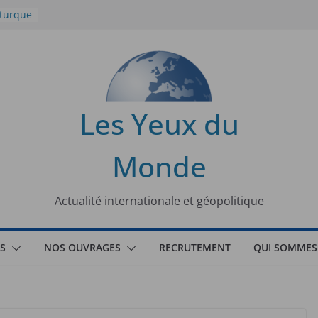
 turque
t
lit
s de la
Les Yeux du
seaux
Monde
tional
Actualité internationale et géopolitique
S
NOS OUVRAGES
RECRUTEMENT
QUI SOMMES