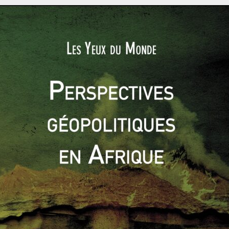
 coûts, tendent les chaînes d’approvisionnement, alourdissent
assurantiel et frappent avec une brutalité singulière les
nsulaires.
e une marge aquatique que comme un espace de vérité
blent, les centres de façade se taisent, et les marges
se révèle la charpente réelle du monde.
rant le sable perdu de Tamarin, les reculs projetés de Flic-
uation de Port-Mathurin, les houles australes, les cyclones, les
itimes, les ports, les assurances ainsi que les chaînes
as un sous-dossier du ministère de l’Environnement.
lus vaste où se rencontrent la mer physique, l’État cadastral,
sécurité des infrastructures et la projection maritime du pays.
 décor qui maigrit ; c’est une assiette fiscale, une valeur
ublic, un équipement collectif, une desserte, une police
au, qui commencent à entrer dans la zone grise du futur.