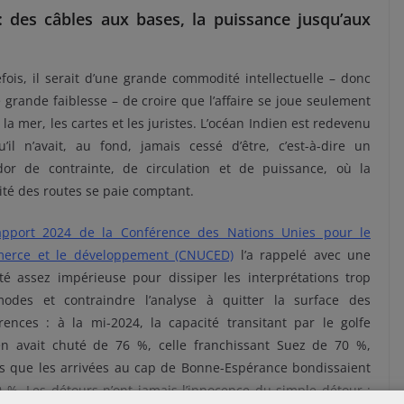
: des câbles aux bases, la puissance jusqu’aux
fois, il serait d’une grande commodité intellectuelle – donc
 grande faiblesse – de croire que l’affaire se joue seulement
 la mer, les cartes et les juristes. L’océan Indien est redevenu
’il n’avait, au fond, jamais cessé d’être, c’est-à-dire un
idor de contrainte, de circulation et de puissance, où la
lité des routes se paie comptant.
apport 2024 de la Conférence des Nations Unies pour le
erce et le développement (CNUCED)
l’a rappelé avec une
té assez impérieuse pour dissiper les interprétations trop
odes et contraindre l’analyse à quitter la surface des
rences : à la mi-2024, la capacité transitant par le golfe
en avait chuté de 76 %, celle franchissant Suez de 70 %,
is que les arrivées au cap de Bonne-Espérance bondissaient
 %. Les détours n’ont jamais l’innocence du simple détour :