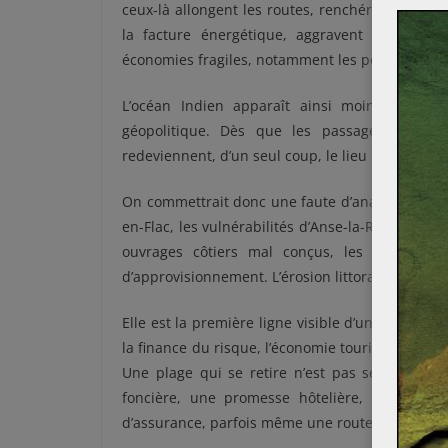
ceux-là allongent les routes, renchérissent les
la facture énergétique, aggravent le risque 
économies fragiles, notamment les petits États i
L’océan Indien apparaît ainsi moins comm
géopolitique. Dès que les passages se trou
redeviennent, d’un seul coup, le lieu précis où 
On commettrait donc une faute d’analyse en sépa
en-Flac, les vulnérabilités d’Anse-la-Raie, la sit
ouvrages côtiers mal conçus, les routes mar
d’approvisionnement. L’érosion littorale n’est p
Elle est la première ligne visible d’un système p
la finance du risque, l’économie touristique, la 
Une plage qui se retire n’est pas seulement un
foncière, une promesse hôtelière, un accès p
d’assurance, parfois même une route ou un rése