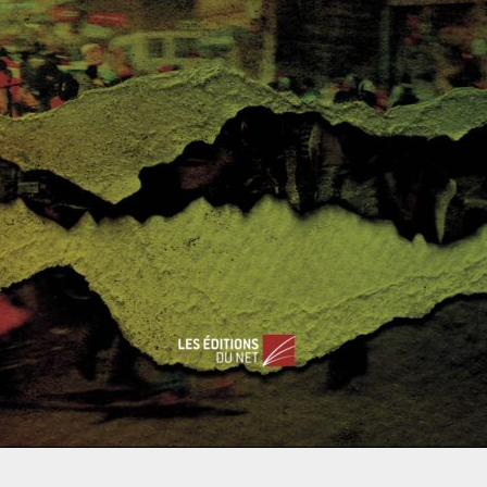
ose une autre, plus muette, plus profonde, et peut-être plus
ands fonds marins numériques.
L’Union internationale des
s-marins portent environ 99 % du trafic Internet mondial
et
ssent déjà autour du globe une infrastructure aussi décisive
seulement par les passes, les ports et les routes maritimes ; il
 étendues sur les lits océaniques
, sans lesquelles la finance,
tat, les transactions et l’économie quotidienne elle-même
ité ordinaire.
penser sa souveraineté qu’en surface, sans la concevoir dans
rmationnelle, logistique et résiliente, elle risquerait de
que, si elle ne convertissait pas ses avantages fonctionnels
t en intelligence souveraine du milieu indianocéanique.
nces consenties
 besoin d’être caricaturée
pour constituer un problème de
s caricatures ont ceci de commode qu’elles substituent une