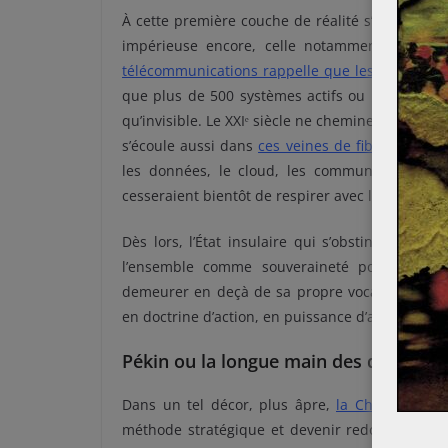
À cette première couche de réalité s’en superp
impérieuse encore, celle notamment des gr
télécommunications rappelle que les câbles sou
que plus de 500 systèmes actifs ou planifiés ti
qu’invisible. Le XXIᵉ siècle ne chemine donc pas 
s’écoule aussi dans
ces veines de fibre optique
les données, le cloud, les communications d’É
cesseraient bientôt de respirer avec leur régular
Dès lors, l’État insulaire qui s’obstine à ne 
l’ensemble comme souveraineté portuaire, info
demeurer en deçà de sa propre vocation histori
en doctrine d’action, en puissance d’arbitrage e
Pékin ou la longue main des dépenda
Dans un tel décor, plus âpre,
la Chine n’a nul
méthode stratégique et devenir redoutable. Le