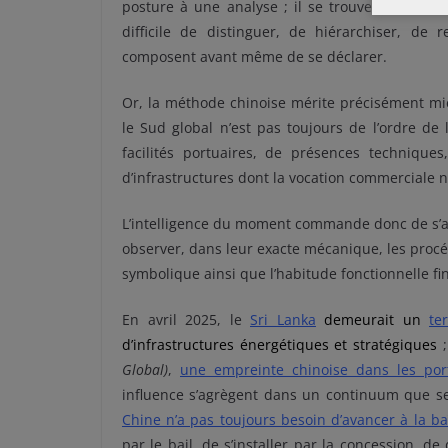
posture à une analyse ; il se trouve que l’océ
difficile de distinguer, de hiérarchiser, d
composent avant même de se déclarer.
Or, la méthode chinoise mérite précisément mie
le Sud global n’est pas toujours de l’ordre de 
facilités portuaires, de présences techniques
d’infrastructures dont la vocation commerciale n’
L’intelligence du moment commande donc de s’ar
observer, dans leur exacte mécanique, les procédé
symbolique ainsi que l’habitude fonctionnelle 
En avril 2025, le
Sri Lanka
demeurait un
te
d’infrastructures énergétiques et stratégiques
Global)
,
une empreinte chinoise dans les po
influence s’agrègent dans un continuum que se
Chine n’a pas toujours besoin d’avancer à la ba
par le bail, de s’installer par la concession, d