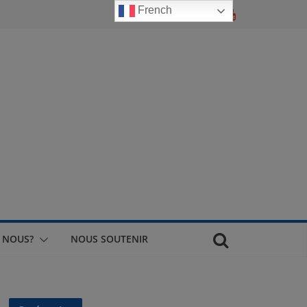
French
 NOUS?
NOUS SOUTENIR