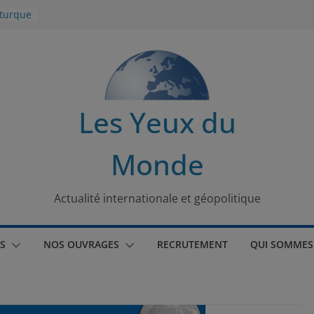
 turque
t
lit
s de la
Les Yeux du
seaux
Monde
tional
Actualité internationale et géopolitique
S
NOS OUVRAGES
RECRUTEMENT
QUI SOMMES