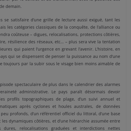
r de demain.
se satisfaire d’une grille de lecture aussi exiguë, tant les
les catégories classiques de la conquête, de l’alliance ou
ndra coûteuse – digues, relocalisations, protections côtières,
re, résilience des réseaux, etc… – plus sera vive la tentation
rieures qui paient l’urgence en grevant l’avenir. L’histoire, en
es pays qui se dispensent de penser la puissance au nom d’une
ue toujours par la subir sous le visage bien moins aimable de
 épisode spectaculaire de plus dans le calendrier des alarmes
eraineté administrative. Le pays paraît désormais devoir
es profils topographiques de plage, d’un suivi annuel et
ématiques après cyclones et houles australes, de données
u profonds, d’un référentiel officiel du littoral, d’une base
c les dynamiques côtières, et d’une hiérarchie assumée entre
 dures, relocalisations graduées et interdictions nettes