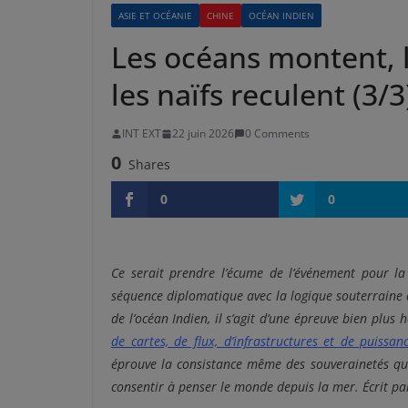
ASIE ET OCÉANIE
CHINE
OCÉAN INDIEN
Les océans montent, l
les naïfs reculent (3/3
INT EXT
22 juin 2026
0 Comments
0
Shares
0
0
Ce serait prendre l’écume de l’événement pour la
séquence diplomatique avec la logique souterraine q
de l’océan Indien, il s’agit d’une épreuve bien plus 
de cartes, de flux, d’infrastructures et de puissan
éprouve la consistance même des souverainetés qui
consentir à penser le monde depuis la mer.
Écrit pa