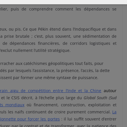
an Indien contemporain exige pile l’inverse, notamment l’art
e relier, puis de comprendre comment les dépendances se
ux, ou pis. Ce que Pékin étend dans l’Indopacifique et dans
la prise brutale ; c’est, plus souvent, une sédimentation de
, de dépendances financières, de corridors logistiques et
exclut nullement l’utilité stratégique.
racher aux catéchismes géopolitiques tout faits, pour
s par lesquels l’assistance, la présence, l’accès, la dette
finissent par former une même syntaxe de puissance.
rrain aigu de compétition entre l’Inde et la Chine
autour
; et le CSIS décrit, à l’échelle plus large du
Global South (Sud
rts mondiaux
où financement, construction, exploitation et
uls les naïfs continuent de croire purement commercial.
La
ïonnette pour forcer les portes
: il lui suffit souvent d’entrer
e durer par le contrat et de transformer, avec la patience des