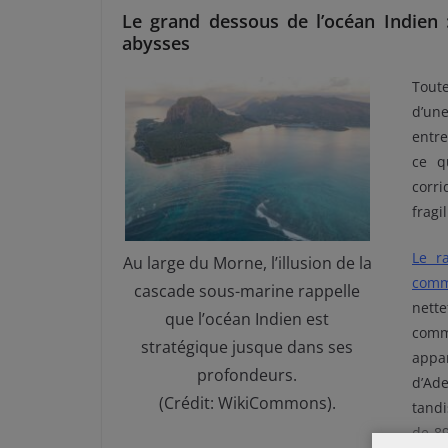
Le grand dessous de l’océan Indien 
abysses
Toute
d’une
entre
ce qu
corr
fragi
Le r
Au large du Morne, l’illusion de la
comm
cascade sous-marine rappelle
nette
que l’océan Indien est
comm
stratégique jusque dans ses
appa
profondeurs.
d’Ad
(Crédit: WikiCommons).
tand
de 89