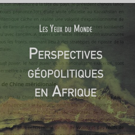
 son investiture à la tête du pays, le président chinois lance
ours prononcé lors d’une visite officielle au Kazakhstan en
omantique cache en réalité une volonté d’expansionnisme de
es de l’amiral-eunuque Zheng He vers des contrées lointaines
u avec l’ancien. A travers un vaste réseau d’infrastructures
ous les fronts, donnant lieu à des stratégies de riposte de la
iales.
soft power
, le
hard power
et un nationalisme exacerbé, sont
ermettre à Pékin de retrouver sa grandeur d’antan.
 de Chine méridionale
en 1982, la Chine revendique depuis 2009 une zone de deux
elle appelle « la ligne des neuf traits ». Cette ligne inclut la
 Taïwan », ainsi que les îles disputées de Paracels et
plusieurs petits récifs de cette région ont été transformés en
 Il s’agit plus précisément de l’île de Woody et des récifs de
i consiste à remblayer la mer, permet ainsi la construction de