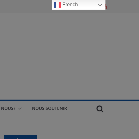
French
 NOUS?
NOUS SOUTENIR