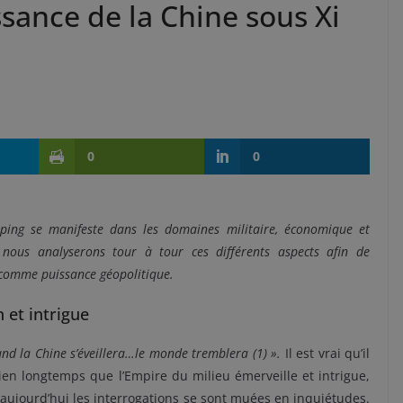
sance de la Chine sous Xi
0
0
inping se manifeste dans les domaines militaire, économique et
s nous analyserons tour à tour ces différents aspects afin de
 comme puissance géopolitique.
n et intrigue
nd la Chine s’éveillera…le monde tremblera (1) ».
Il est vrai qu’il
ien longtemps que l’Empire du milieu émerveille et intrigue,
aujourd’hui les interrogations se sont muées en inquiétudes.