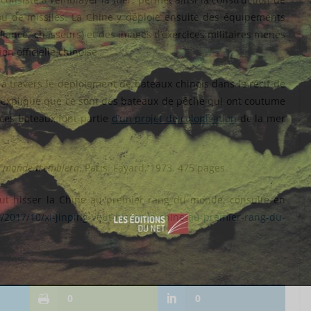
rs ou de missiles. La Chine y déploie ensuite des équipements
llance, chasseurs) et des images d’exercices militaires menés
on officielle chinoise.
 à travers le déploiement de bateaux chinois dans le récif de
 explique que ce sont des bateaux de pêche qui ont coutume
é ces bateaux font partie
d’un projet de colonisation
de la mer
le monde tremblera
, Paris, Fayard, 1973, 475 pages
veut hisser la Chine au premier rang du monde, consulté en
/2017/10/xi-jinping-veut-hisser-la-chine-au-premier-rang-du-
0
0