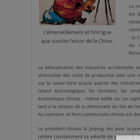
La m
est 
ress
conti
L’émerveillement et l’intrigue
: la 
que suscite l’essor de la Chine.
du m
flori
La délocalisation des industries occidentales v
diminution des coûts de production avec une m
sur le savoir-faire acquis auprès des industrie
retard technologique. En Occident, les sin
économique chinois – même édifié sur un capit
tard à la victoire de la démocratie du fait de l’
Au contraire, le Parti communiste chinois est d
Le président chinois Xi Jinping, élu pour la p
réitère constamment sa volonté de
« hisser la 