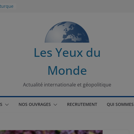
 turque
t
lit
s de la
Les Yeux du
seaux
Monde
tional
Actualité internationale et géopolitique
S
NOS OUVRAGES
RECRUTEMENT
QUI SOMMES