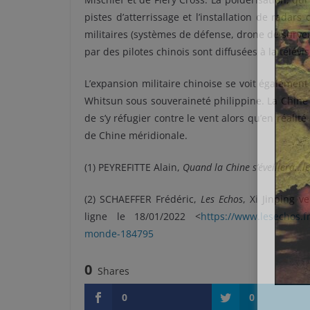
pistes d’atterrissage et l’installation de rada
militaires (systèmes de défense, drone de survei
par des pilotes chinois sont diffusées à la télévisi
L’expansion militaire chinoise se voit également
Whitsun sous souveraineté philippine. La Chine
de s’y réfugier contre le vent alors qu’en réalit
de Chine méridionale.
(1) PEYREFITTE Alain,
Quand la Chine s’éveillera…
(2) SCHAEFFER Frédéric,
Les Echos
, Xi Jinping 
ligne le 18/01/2022 <
https://www.lesechos.fr
monde-184795
0
Shares
0
0