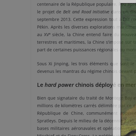
centenaire de la République populaire. Peu après
le projet de
Belt and Road Initiative
dans un disc
septembre 2013. Cette expression tout à fait r
Pékin. Après les diverses explorations maritim
e
au XV
siècle, la Chine entend faire du nouvea
terrestres et maritimes, la Chine s’impose sur t
part de certaines puissances régionales ou mond
Sous Xi Jinping, les trois éléments que sont le
devenus les mantras du régime chinois devant p
Le
hard power
chinois déployé en mer
Bien que signataire du traité de Montego Bay 
millions de kilomètres carrés délimitée par ce qu’
République de Chine, communément appelée «
Spratleys. Depuis le milieu de la décennie 2010, 
bases militaires aéronavales et opérationnelles.
Mischief et de Fiery Cross. La poldérisation, qu