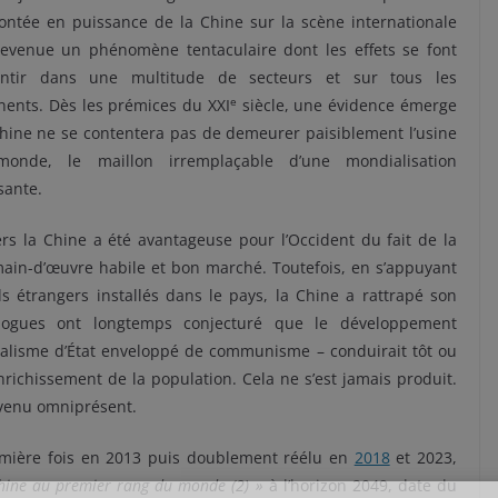
ontée en puissance de la Chine sur la scène internationale
devenue un phénomène tentaculaire dont les effets se font
entir dans une multitude de secteurs et sur tous les
e
nents. Dès les prémices du XXI
siècle, une évidence émerge
Chine ne se contentera pas de demeurer paisiblement l’usine
onde, le maillon irremplaçable d’une mondialisation
ssante.
ers la Chine a été avantageuse pour l’Occident du fait de la
ain-d’œuvre habile et bon marché. Toutefois, en s’appuyant
ls étrangers installés dans le pays, la Chine a rattrapé son
ologues ont longtemps conjecturé que le développement
alisme d’État enveloppé de communisme – conduirait tôt ou
enrichissement de la population. Cela ne s’est jamais produit.
evenu omniprésent.
remière fois en 2013 puis doublement réélu en
2018
et 2023,
Chine au premier rang du monde (2) »
à l’horizon 2049, date du