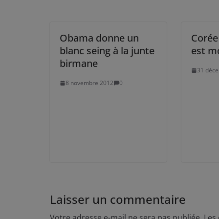
Obama donne un
Corée 
blanc seing à la junte
est mo
birmane
31 déc
8 novembre 2012
0
Laisser un commentaire
Votre adresse e-mail ne sera pas publiée.
Les