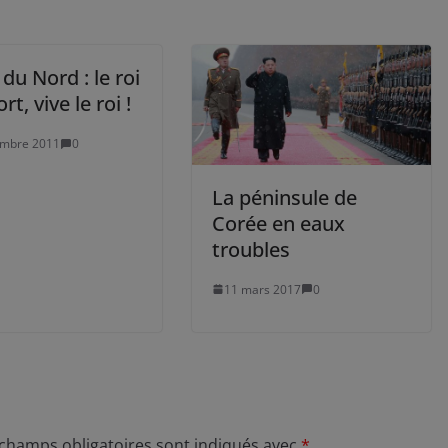
du Nord : le roi
rt, vive le roi !
embre 2011
0
La péninsule de
Corée en eaux
troubles
11 mars 2017
0
 champs obligatoires sont indiqués avec
*