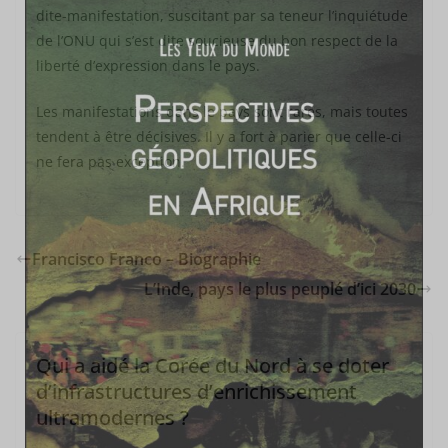
dite-manifestation, suscitant par sa teneur l’inquiétude
de l’ONU qui s’est dite soucieuse du bon respect de la
liberté d’expression dans le pays.
Les manifestations dans le pays sont rares, mais toutes
tendent à être décisives. Il y a fort à parier que celle-ci
ne fera pas exception.
Francisco Franco – Biographie
L’Inde, pays le plus peuplé d’ici 2030
Qui a aidé la Corée du Nord à se doter
d’infrastructures d’enrichissement
ultramodernes ?