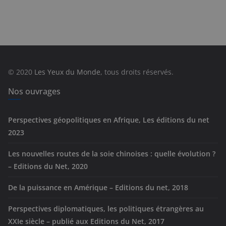
a
t
é
g
o
r
© 2020
Les Yeux du Monde
, tous droits réservés.
i
e
Nos ouvrages
s
Perspectives géopolitiques en Afrique, Les éditions du net
2023
Les nouvelles routes de la soie chinoises : quelle évolution ?
– Editions du Net, 2020
De la puissance en Amérique – Editions du net, 2018
Perspectives diplomatiques, les politiques étrangères au
XXIe siècle – publié aux Editions du Net, 2017