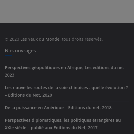
t
é
g
o
r
© 2020
Les Yeux du Monde
, tous droits réservés.
i
e
Nos ouvrages
s
Perspectives géopolitiques en Afrique, Les éditions du net
2023
Les nouvelles routes de la soie chinoises : quelle évolution ?
– Editions du Net, 2020
De la puissance en Amérique – Editions du net, 2018
Perspectives diplomatiques, les politiques étrangères au
XXIe siècle – publié aux Editions du Net, 2017