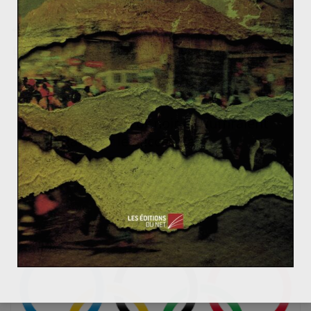
L’économie italienne 1895 – 1914 (2/2)
La BCE change de rôle : adieu l’austérité, vive la crois
sance!
Les charmes de l’or noir ne suffiraient
pas à garantir le succès de
l’indépendance écossaise
28 novembre 2013
0