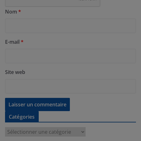
Nom
*
E-mail
*
Site web
Catégories
C
a