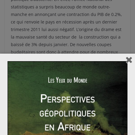
statistiques a surpris beaucoup de monde outre-
manche en annonçant une contraction du PIB de 0.2%,
ce qui renvoie le pays en récession après un dernier
trimestre 2011 lui aussi négatif. L’origine du drame est
la mauvaise santé du secteur de la construction qui a
baissé de 3% depuis janvier. De nouvelles coupes
budgétaires sont donc à attendre pour de nombreux
ministères et le pays risque de perdre son AAA, il est
en effet mis sous perspective négative par Moody’s et
Fitch. La raison est que si les plans du gouvernement
pour assainir les finances publiques sont crédibles, ils
ne laissent pas assez de place à la croissance.
La solution à la crise de la dette qui ravage l’Europe
serait donc une navigation entre la rigueur et la
croissance : une « Troisième voie » de gestion ?