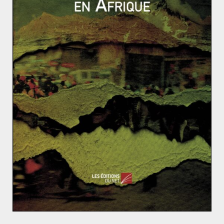
prix de l’Union Européenne à la paix.
Vers une « japonisation » de la dette européenne ?
Gazprom, la Russie et l’Ukraine
Peut-on être compétitif et respectueux
de l’environnement ? Le cas européen
27 janvier 2014
3
Manœuvres militaires russes en Orient,
Poutine prend-il ses rêves pour des
réalités ?