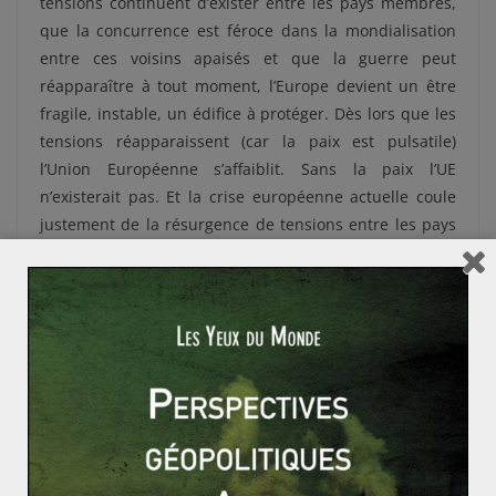
tensions continuent d’exister entre les pays membres,
que la concurrence est féroce dans la mondialisation
entre ces voisins apaisés et que la guerre peut
réapparaître à tout moment, l’Europe devient un être
fragile, instable, un édifice à protéger. Dès lors que les
tensions réapparaissent (car la paix est pulsatile)
l’Union Européenne s’affaiblit. Sans la paix l’UE
n’existerait pas. Et la crise européenne actuelle coule
justement de la résurgence de tensions entre les pays
membres et de la profusion de rancœurs nationalistes
empêchant toute solution globale : ce ne sont pas les
conséquences des failles du modèle européen mais les
causes du problème.
La paix, imposée par les Etats-nations, reste maîtresse
de la destinée européenne. Non l’inverse. C’est
pourquoi au lieu d’attribuer le prix Nobel de la paix à
l’Union Européenne, nous ferions mieux d’attribuer le