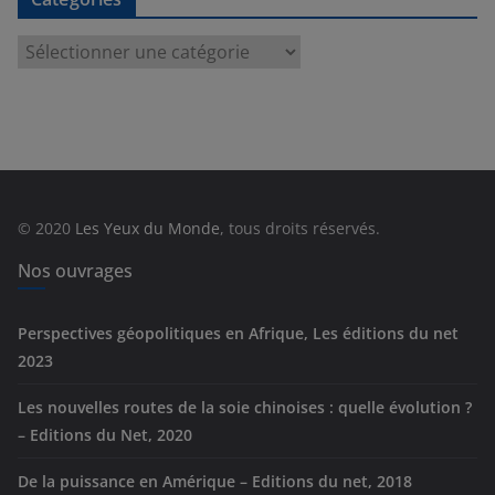
C
a
t
é
g
o
r
© 2020
Les Yeux du Monde
, tous droits réservés.
i
e
Nos ouvrages
s
Perspectives géopolitiques en Afrique, Les éditions du net
2023
Les nouvelles routes de la soie chinoises : quelle évolution ?
– Editions du Net, 2020
De la puissance en Amérique – Editions du net, 2018