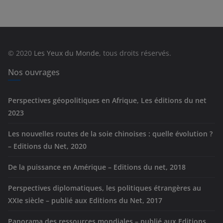
é
g
o
r
© 2020
Les Yeux du Monde
, tous droits réservés.
i
e
Nos ouvrages
s
Perspectives géopolitiques en Afrique, Les éditions du net
2023
Les nouvelles routes de la soie chinoises : quelle évolution ?
– Editions du Net, 2020
De la puissance en Amérique – Editions du net, 2018
Perspectives diplomatiques, les politiques étrangères au
XXIe siècle – publié aux Editions du Net, 2017
Panorama des ressources mondiales – publié aux Editions