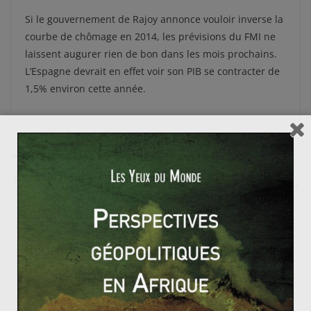
Si le gouvernement de Rajoy annonce vouloir inverse la
courbe de chômage en 2014, les prévisions du FMI ne
laissent augurer rien de bon dans les mois prochains.
L’Espagne devrait en effet voir son PIB se contracter de
1,5% environ cette année.
Qu’est-ce que les Trente Glorieuses ?
Visite du premier ministre chinois en Inde : amitié ou
rivalité de deux puissances?
Pourquoi la crise grecque n’a rien à voir
avec la crise argentine (2/2)
24 juin 2012
0