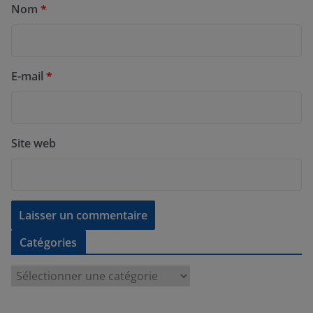
Nom
*
E-mail
*
Site web
Catégories
C
a
t