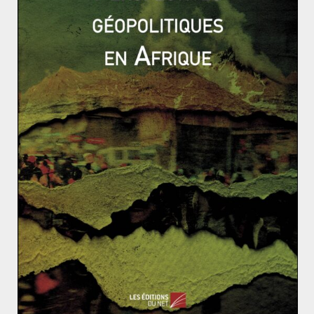
auprès du Trésor public français ».
Mais la faible bancarisation des économies de la zone
Franc empêche à la politique monétaire de jouer son
rôle de transmetteur d’impulsions à l’économie réelle.
En effet, les banques commerciales africaines
concernées sollicitent traditionnellement beaucoup
moins des financements auprès de la banque centrale
que leurs homologues européennes, dans la mesure où
elles disposent de suffisamment de liquidités pour
faire face aux besoins de leurs clientèle et engagent
une part relativement faible de leur bilan dans les
activités de marché. La composante monétaire de
l’inflation y est donc quasi-inexistante.
Enfin, certains pays africains membres de l’UEMOA
désireux de s’affranchir du Franc CFA n’hésitent pas à
se tourner vers une nouvelle monnaie, le cauri, du nom
d’un coquillage qui a longtemps servi de monnaie sur