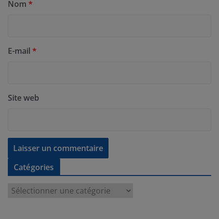
Nom
*
E-mail
*
Site web
Catégories
C
a
t