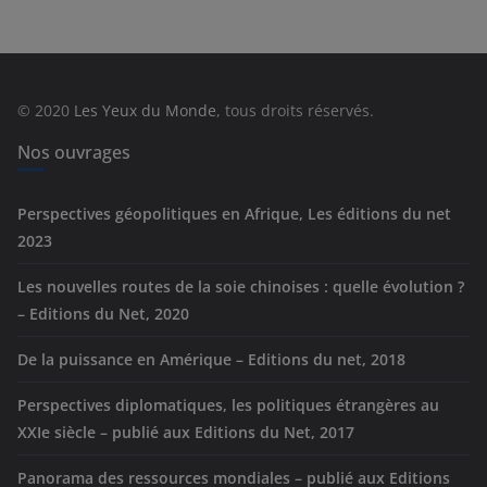
é
g
o
r
© 2020
Les Yeux du Monde
, tous droits réservés.
i
e
Nos ouvrages
s
Perspectives géopolitiques en Afrique, Les éditions du net
2023
Les nouvelles routes de la soie chinoises : quelle évolution ?
– Editions du Net, 2020
De la puissance en Amérique – Editions du net, 2018
Perspectives diplomatiques, les politiques étrangères au
XXIe siècle – publié aux Editions du Net, 2017
Panorama des ressources mondiales – publié aux Editions