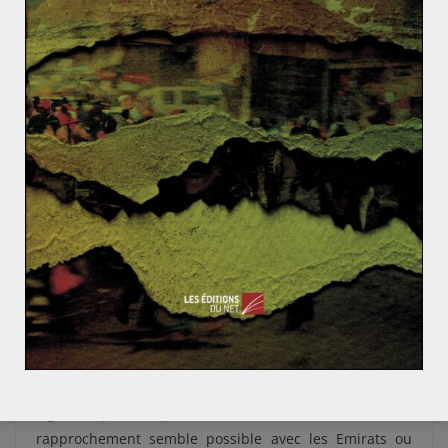
nouvelles tensions avant même d’avoir commencé.
L’implication grandissante d’Athènes
dans la crise libyenne
Ce qu’Athènes perçoit comme une exclusion a favorisé
un rapprochement entre le général Haftar et la Grèce.
En revenant de son voyage à Moscou, où il n’a signé
aucun accord,
Haftar s’est secrètement arrêté à
Athènes
. La Grèce a de son côté expulsé l’ambassadeur
du gouvernement Sarraj. Haftar, déjà soutenu par
l’Egypte, la Russie et les Emirats, semble gagner un
nouvel allié. Un compte twitter
non-officiel mais proche
de l’Armée Nationale Libyenne
(armée de Haftar) a
également montré son soutien à la Grèce.
Le sommet de Berlin a toutefois laissé quelques
signaux positifs pour Athènes. Tout d’abord, un
rapprochement semble possible avec les Emirats ou