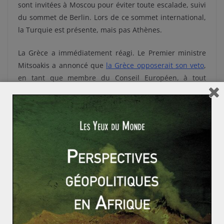
sont invitées à Moscou pour éviter toute escalade, suivi
du sommet de Berlin. Lors de ce sommet international,
la Turquie est présente, mais pas Athènes.
La Grèce a immédiatement réagi. Le Premier ministre
Mitsoakis a annoncé que
la Grèce opposerait son veto
,
en tant que membre du Conseil Européen, à tout
accord qui ne remettrait pas en cause le découpage
des ZEE de l’accord turco-libyen. Athènes manifeste
ainsi sa colère vis-à-vis de l’Europe, plus qu’une
implication réelle dans la crise libyenne. L’Allemagne
n’a pas vraiment fourni de réponse sur la non-invitation
de la Grèce, expliquant que les raisons ne peuvent être
révélées publiquement. Rappelons par ailleurs que la
Tunisie, frontalière de la Libye, n’a pas été invitée à
Berlin non plus. Suite à l’indignation, une invitation a
tout de même été envoyée, mais
Tunis a refusé d’y
participer
. Le sommet de Berlin a donc créé de