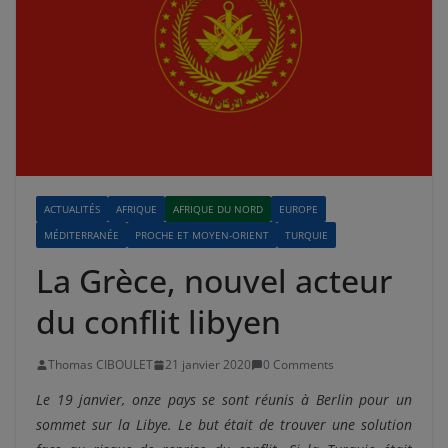
ACTUALITÉS
AFRIQUE
AFRIQUE DU NORD
EUROPE
MÉDITERRANÉE
PROCHE ET MOYEN-ORIENT
TURQUIE
La Grèce, nouvel acteur
du conflit libyen
Thomas CIBOULET
21 janvier 2020
0 Comments
Le 19 janvier, onze pays se sont réunis à Berlin pour un
sommet sur la Libye. Le but était de trouver une solution