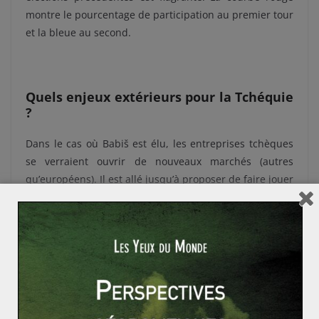
montre le pourcentage de participation au premier tour
et la bleue au second.
Quels enjeux extérieurs pour la Tchéquie
?
Dans le cas où Babiš est élu, les entreprises tchèques
se verraient ouvrir de nouveaux marchés (autres
qu’européens). Il est allé jusqu’à proposer de faire jouer
son réseau personnel. Au sujet d’éventuels
rapprochements avec la Russie et la Chine, Pavel n’est
pas contre « traiter » avec Moscou et Pékin. Cependant,
avec prudence et à la condition que les choses se
fassent toujours unilatéralement avec la communauté
européenne. Il met également un point d’honneur à ce
qu’il n’y ait plus aucune dépendance dans des