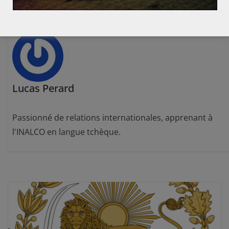
iste, qui vise à affaiblir l’État de Droit israélien
Lucas Perard
Passionné de relations internationales, apprenant à
l'INALCO en langue tchèque.