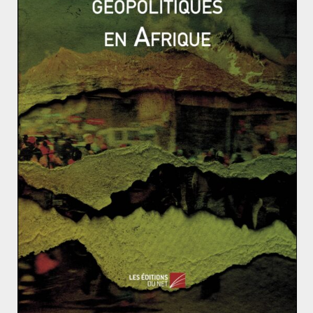
domaines stratégiques, faisant référence à la crise
énergétique. En somme, garder le dialogue mais ne pas
dépendre d’eux.
Pour Babiš il est essentiel de rééquilibrer le rapport
import-export avec le géant asiatique. La Tchéquie
importerait en effet dix fois plus qu’elle n’exporterait.
Concernant la Russie, il préfère garder ses distances en
constatant que le dialogue est au point mort. Ils sont
tous les deux pour continuer de soutenir l’Ukraine et
pour qu’une issue au conflit soit trouvée. Le tout sans
compromettre l’intégrité de son territoire.
L’UE durcit le ton face à la désinformation en ligne
(3/3)
Netanyahou, un représentant du sionisme révisionn