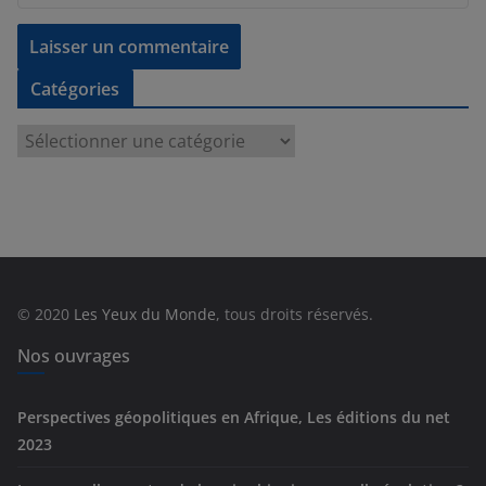
Catégories
C
a
t
é
g
o
r
© 2020
Les Yeux du Monde
, tous droits réservés.
i
e
Nos ouvrages
s
Perspectives géopolitiques en Afrique, Les éditions du net
2023