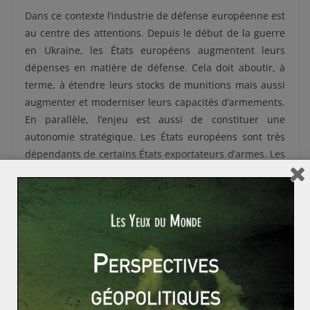
Dans ce contexte l’industrie de défense européenne est
au centre des attentions. Depuis le début de la guerre
en Ukraine, les États européens augmentent leurs
dépenses en matière de défense. Cela doit aboutir, à
terme, à étendre leurs stocks de munitions mais aussi
augmenter et moderniser leurs capacités d’armements.
En parallèle, l’enjeu est aussi de constituer une
autonomie stratégique. Les États européens sont très
dépendants de certains États exportateurs d’armes. Les
États-Unis à eux seuls représentent 55 % des
importations
européennes ces cinq dernières années.
Cette situation conditionne les capacités européennes
en matière de défense à la constance des
approvisionnements externes.
Pour palier à ce phénomène, l’Union européenne porte
des
politiques incitatives
pour encourager l’achat
d’armements entres États tout en affichant ces derniers