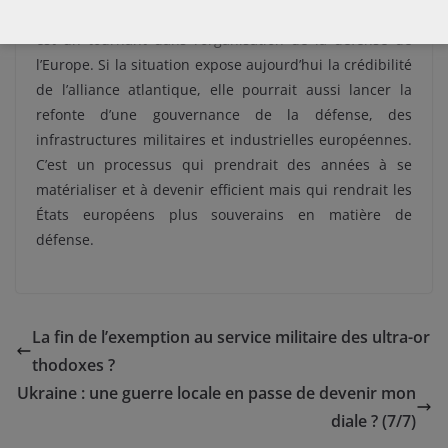
Le possible désengagement des États-Unis de l’OTAN
est un tournant dans l’organisation de la défense de
l’Europe. Si la situation expose aujourd’hui la crédibilité
de l’alliance atlantique, elle pourrait aussi lancer la
refonte d’une gouvernance de la défense, des
infrastructures militaires et industrielles européennes.
C’est un processus qui prendrait des années à se
matérialiser et à devenir efficient mais qui rendrait les
États européens plus souverains en matière de
défense.
La fin de l’exemption au service militaire des ultra-or
thodoxes ?
Ukraine : une guerre locale en passe de devenir mon
diale ? (7/7)