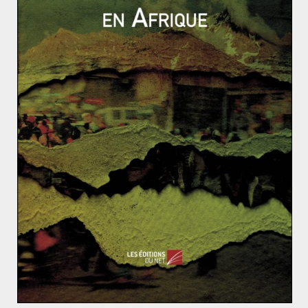
jours, sa
volonté
de renforcer les investissements dans
les industries de défense européenne. De fait, la
Commission
européenne fixe des objectifs atteignant
50 % d’approvisionnements internes d’ici à 2030.
Néanmoins, les États européens peinent à faire appel à
leur industrie de défense. D’une part, elle n’est pas
configurée aujourd’hui pour répondre à une forte
augmentation de sa production. D’autre part, les
projets communs d’armements européens comme le
Système de combat aérien du futur
(SCAF) ou le
Système principal de combat terrestre
(MGCS) doivent
faire
converger
les cahiers des charges des armées
nationales et les objectifs industriels des États
membres. Des processus longs, coûteux et incertains
qui amènent des États à se tourner vers des
solutions
extérieures qui répondent rapidement à leurs besoins.