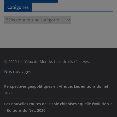
Catégories
C
a
t
é
g
o
r
© 2020
Les Yeux du Monde
, tous droits réservés.
i
e
Nos ouvrages
s
Perspectives géopolitiques en Afrique, Les éditions du net
2023
Les nouvelles routes de la soie chinoises : quelle évolution ?
– Editions du Net, 2020