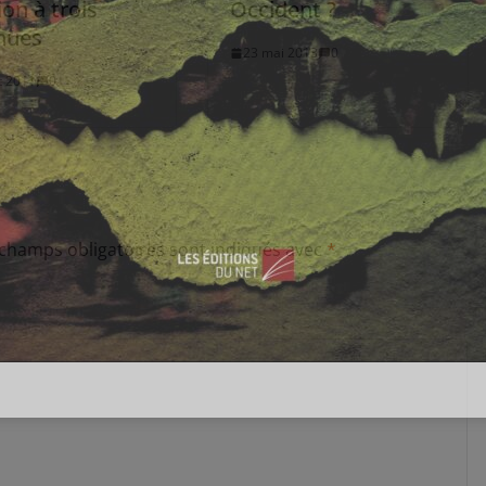
on à trois
Occident ?
nues
23 mai 2013
0
et 2011
0
 champs obligatoires sont indiqués avec
*