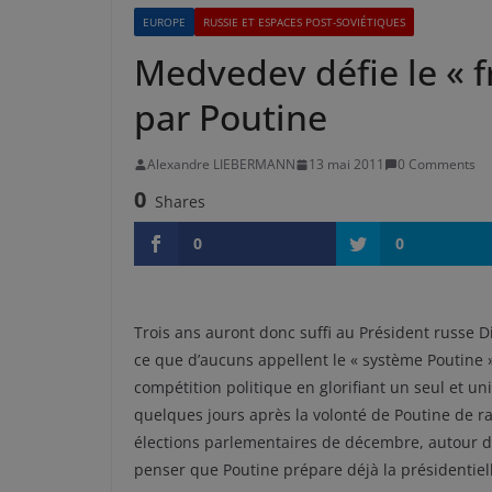
EUROPE
RUSSIE ET ESPACES POST-SOVIÉTIQUES
Medvedev défie le « fr
par Poutine
Alexandre LIEBERMANN
13 mai 2011
0 Comments
0
Shares
0
0
Trois ans auront donc suffi au Président russe
ce que d’aucuns appellent le « système Poutine »
compétition politique en glorifiant un seul et uni
quelques jours après la volonté de Poutine de r
élections parlementaires de décembre, autour d’u
penser que Poutine prépare déjà la présidentiel