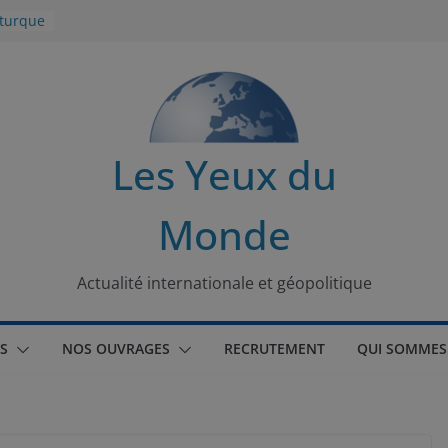
 turque
t
lit
s de la
Les Yeux du
seaux
Monde
tional
Actualité internationale et géopolitique
S
NOS OUVRAGES
RECRUTEMENT
QUI SOMMES