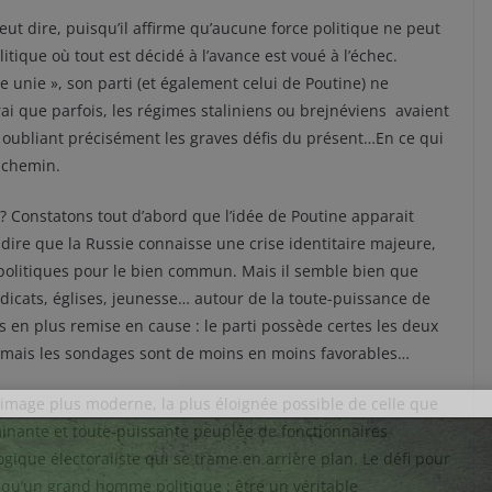
eut dire, puisqu’il affirme qu’aucune force politique ne peut
tique où tout est décidé à l’avance est voué à l’échec.
e unie », son parti (et également celui de Poutine) ne
ai que parfois, les régimes staliniens ou brejnéviens avaient
n oubliant précisément les graves défis du présent…En ce qui
 chemin.
 » ? Constatons tout d’abord que l’idée de Poutine apparait
ire que la Russie connaisse une crise identitaire majeure,
 politiques pour le bien commun. Mais il semble bien que
dicats, églises, jeunesse… autour de la toute-puissance de
 en plus remise en cause : le parti possède certes les deux
, mais les sondages sont de moins en moins favorables…
image plus moderne, la plus éloignée possible de celle que
nante et toute-puissante peuplée de fonctionnaires
que électoraliste qui se trame en arrière plan. Le défi pour
 qu’un grand homme politique : être un véritable