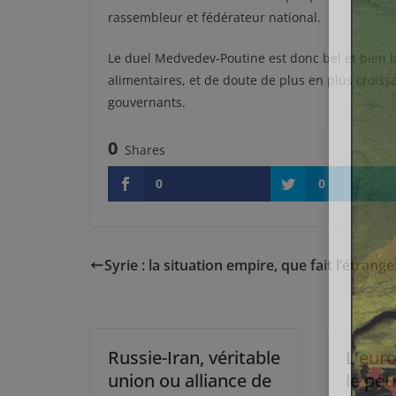
rassembleur et fédérateur national.
Le duel Medvedev-Poutine est donc bel et bien l
alimentaires, et de doute de plus en plus croissa
gouvernants.
0
Shares
0
0
Syrie : la situation empire, que fait l’étrange
Russie-Iran, véritable
L’euro
union ou alliance de
le pét