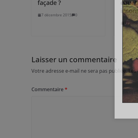
façade ?
équati
incon
7 décembre 2015
0
13 juill
Laisser un commentaire
Votre adresse e-mail ne sera pas publiée.
Les
Commentaire
*