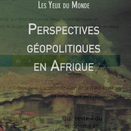
ancé, sur fond de hausse des prix énergétiques et
nt de la part de la population au sujet de la loyauté de leurs
0
0
r ?
Début de la commémoration de la Nakba : violen
ce meurtrière au Proche-Orient
, l’Allemagne et
Que reste-il du
role : une
terrorisme en