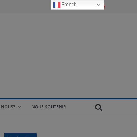
French
 NOUS?
NOUS SOUTENIR