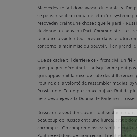
Medvedev se fait donc avocat du diable, si l’on p
se penser seule dominante, et qu’un système poli
Medvedev craint une chose : que le parti « Russi
devienne un nouveau Parti Communiste. Il est vr
tendance à vouloir tout prévoir dans le futur, e
concerne la mainmise du pouvoir, il en prend le
Que se cache-t-il derrière ce « front civil unifié
quelque peu déroutante, puisqu’on ne peut pas d
qui supposerait la mise de côté des différences
Poutine ait la volonté de rassembler médias, syn
Russie unie. Toute-puissance aujourd’hui de plus
tiers des sièges à la Douma, le Parlement russe
Russie unie veut donc avant tout se donner une 
beaucoup de Russes ont : une bureaucratie domi
corrompus. On comprend assez rapidement la logi
Poutine est donc de montrer qu’il peut être plus