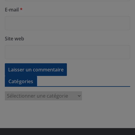
E-mail
*
Site web
Catégories
C
a
t
é
g
o