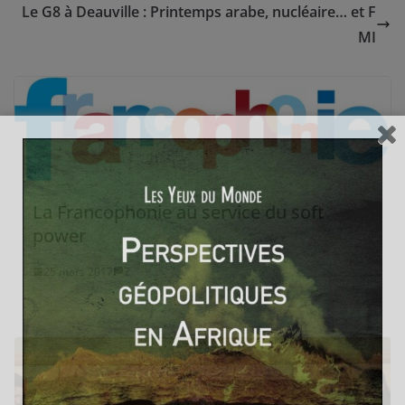
Le G8 à Deauville : Printemps arabe, nucléaire… et F
MI
La Francophonie au service du soft
power
25 mars 2017
2